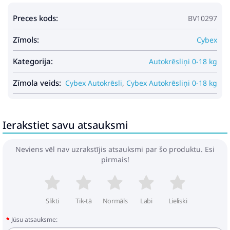
Pirkt
Patīk
Preces kods:
BV10297
Zīmols:
Cybex
Joie I-Level Pro Sandstone
Kategorija:
Autokrēsliņi 0-18 kg
Bērnu autosēdeklis 0-13 kg
Zīmola veids:
Cybex Autokrēsli
,
Cybex Autokrēsliņi 0-18 kg
183.99€
224.49€
Pirkt
Patīk
Ierakstiet savu atsauksmi
Neviens vēl nav uzrakstījis atsauksmi par šo produktu. Esi
pirmais!
Peg Perego Primo Viaggio SLK
Metal IMSK000000GU64MO64
Bērnu autosēdeklis 0-13 kg
212.89€
259.49€
Slikti
Tik-tā
Normāls
Labi
Lieliski
Jūsu atsauksme:
Pirkt
Patīk