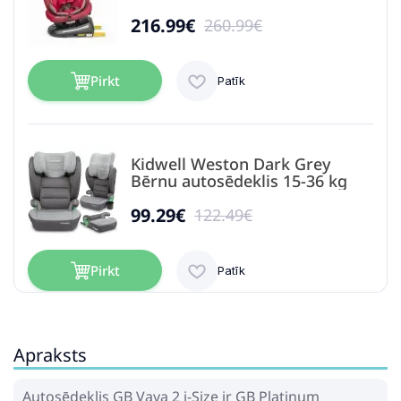
216.99€
260.99€
Pirkt
Patīk
Kidwell Weston Dark Grey
Bērnu autosēdeklis 15-36 kg
99.29€
122.49€
Pirkt
Patīk
Apraksts
Cybex Solution T I-Fix Sepia
Black Bērnu Autokrēsls 15-50
kg
Autosēdeklis GB Vaya 2 i-Size ir GB Platinum