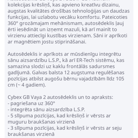
350.99€
404.99€
kolekcijas krēsliņš, kas apvieno kreatīvu dizainu,
augstas kvalitātes drošības tehnoloģijas un daudzas
funkcijas, lai uzlabotu vecāku komfortu. Pateicoties
Pirkt
Patīk
360° grozāmajam mehānismam, autosēdeklis ļauj
ērti iesēdināt un izņemt mazuli, kā arī mainīt to
virzienu attiecīgi kustības virzienam. Sāni ir aprīkoti
ar magnētiem jostu stiprināšanai.
Childhome Child Wheels Grey
Autosēdeklis ir aprīkots ar mūsdienīgu integrētu
Anthracite Bērnu Autokrēsls 9-
sānu aizsardzību L.S.P., kā arī ER-Tech sistēmu, kas
36 kg
245.99€
samazina slodzi uz kaklu frontālās sadursmes
295.99€
gadījumā. Galvas balsta 12 augstuma regulēšanas
pozīcijas atbilst augošu bērnu vajadzībām līdz 105
cm (~ 4 gadiem).
Pirkt
Patīk
Cybex GB Vaya 2 autosēdeklis un to apraksts:
- pagriešana uz 360°
- integrēta sānu aizsardzība L.S.P.
Coletto Logos I-Size Black 360
- 5 slīpuma pozīcijas, kad krēsliņš ir vērsts ar
Bērnu Autokrēsls 0-36 kg
muguru braukšanas virzienā
- 3 slīpuma pozīcijas, kad krēsliņš ir vērsts ar seju
281.99€
324.99€
braukšanas virzienā