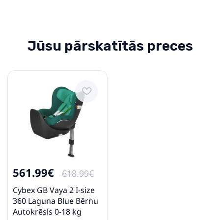
Bērnu Autokrēsls 15-36 kg
Lionelo LARS candy pink
Jūsu pārskatītās preces
78.99€
99.99€
Pirkt
Patīk
Joie i-Venture Ember Bērnu
autosēdeklis 0-18 kg
179.99€
219.49€
561.99€
618.99€
Cybex GB Vaya 2 I-size
Pirkt
Patīk
360 Laguna Blue Bērnu
Autokrēsls 0-18 kg