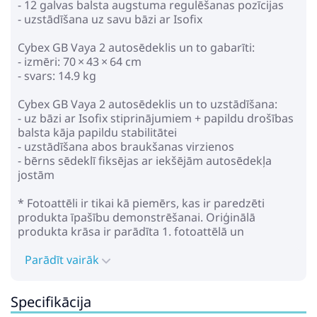
- 12 galvas balsta augstuma regulēšanas pozīcijas
- uzstādīšana uz savu bāzi ar Isofix
Pirkt
Patīk
Cybex GB Vaya 2 autosēdeklis un to gabarīti:
- izmēri: 70 × 43 × 64 cm
- svars: 14.9 kg
Maxi Cosi Pearl 360 Authentic
Cybex GB Vaya 2 autosēdeklis un to uzstādīšana:
graphite Bērnu Autokrēsls 0-18
- uz bāzi ar Isofix stiprinājumiem + papildu drošības
kg
balsta kāja papildu stabilitātei
429.99€
494.99€
- uzstādīšana abos braukšanas virzienos
- bērns sēdeklī fiksējas ar iekšējām autosēdekļa
jostām
Pirkt
Patīk
* Fotoattēli ir tikai kā piemērs, kas ir paredzēti
produkta īpašību demonstrēšanai. Oriģinālā
produkta krāsa ir parādīta 1. fotoattēlā un
Peg Perego PRIMO VIAGGIO
nosaukumā.
SLK Nordic Blue Bērnu
Parādīt vairāk
autosēdeklis 0-13 kg
212.89€
259.49€
Specifikācija