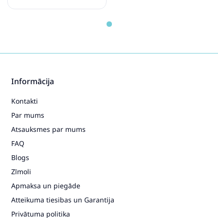
Bugaboo Turtle Air by Nuna
Black Bērnu Autokrēsls 0-13 kg
241.99€
290.99€
Pirkt
Patīk
Informācija
Kontakti
Par mums
Atsauksmes par mums
FAQ
Blogs
Zīmoli
Apmaksa un piegāde
Atteikuma tiesibas un Garantija
Privātuma politika