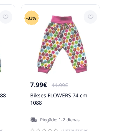
-33%
7.99€
11.99€
088
Bikses FLOWERS 74 cm
1088
Piegāde: 1-2 dienas
es
0 atsauksmes