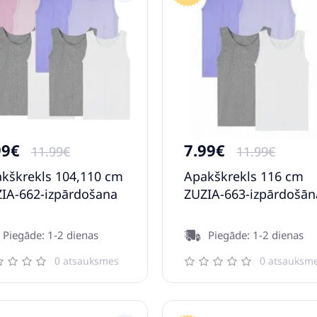
99€
7.99€
11.99€
11.99€
kškrekls 104,110 cm
Apakškrekls 116 cm
IA-662-izpārdošana
ZUZIA-663-izpārdošān
Piegāde: 1-2 dienas
Piegāde: 1-2 dienas
0 atsauksmes
0 atsauksm