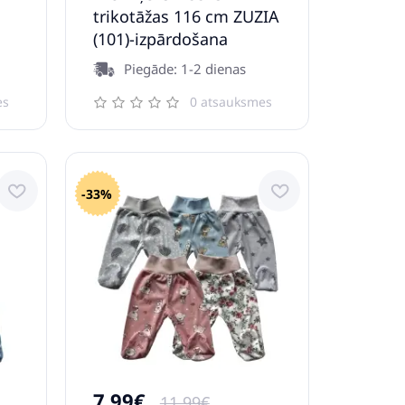
trikotāžas 116 cm ZUZIA
(101)-izpārdošana
Piegāde: 1-2 dienas
es
0 atsauksmes
-33%
7.99€
11.99€