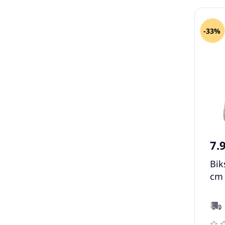
-33%
7.
Bik
cm