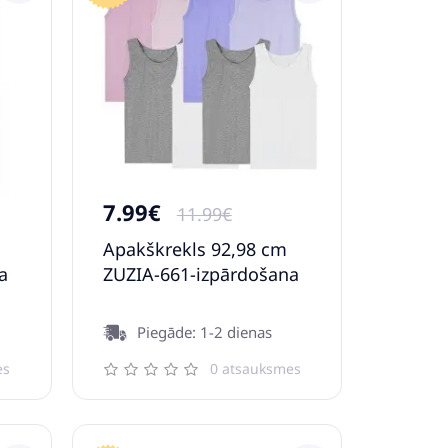
7.99€
11.99€
Apakškrekls 92,98 cm
a
ZUZIA-661-izpārdošana
Piegāde: 1-2 dienas
es
0 atsauksmes