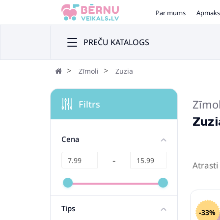
Par mums
Apmaks
PREČU KATALOGS
Zīmoli
Zuzia
Zīmo
Filtrs
Zuzi
Cena
-
Atrasti
Tips
-33%