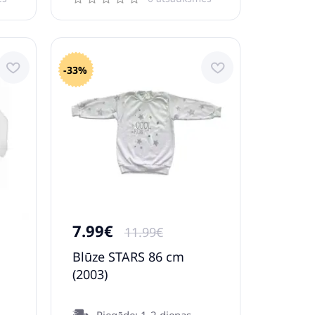
-33%
7.99€
11.99€
Blūze STARS 86 cm
m
(2003)
Piegāde: 1-2 dienas