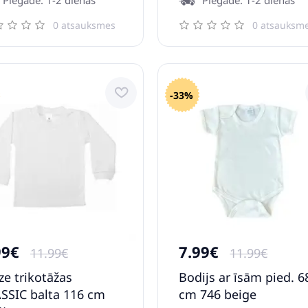
0 atsauksmes
0 atsauksm
-33%
99€
7.99€
11.99€
11.99€
ze trikotāžas
Bodijs ar īsām pied. 6
SSIC balta 116 cm
cm 746 beige