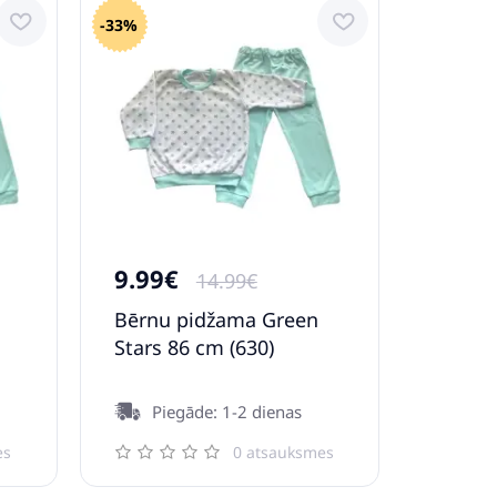
-33%
9.99€
14.99€
Bērnu pidžama Green
Stars 86 cm (630)
Piegāde: 1-2 dienas
es
0 atsauksmes