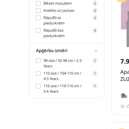
Bikses mazuļiem
2
Krekliņi un Jaciņas
6
Rāpulīši ar
5
piedurknēm
Rāpulīši bez
4
piedurknēm
Apģērbu izmēri
7.
98 size / 92-98 cm / 2-3
1
Years
Apa
110 size / 104-110 cm /
1
ZUZ
4-5 Years
116 size / 110-116 cm /
1
5-6 Years