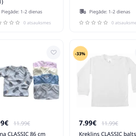
1)
Piegāde: 1-2 dienas
Piegāde: 1-2 dienas
0 atsauksmes
0 atsauksm
-33%
99€
7.99€
11.99€
11.99€
iņa CLASSIC 86 cm
Krekliņs CLASSIC balt