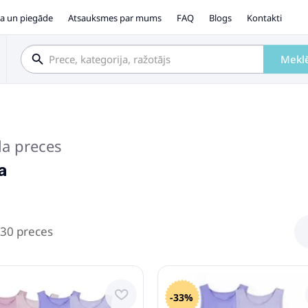
a un piegāde
Atsauksmes par mums
FAQ
Blogs
Kontakti
Mekl
la preces
a
 30 preces
-33%