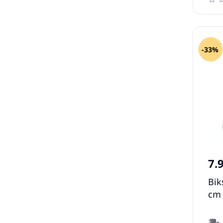
-33%
7.
Bik
cm