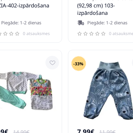
IA-402-izpārdošana
(92,98 cm) 103-
izpārdošana
Piegāde: 1-2 dienas
Piegāde: 1-2 dienas
0 atsauksmes
0 atsauksm
-33%
99€
7.99€
14.99€
11.99€