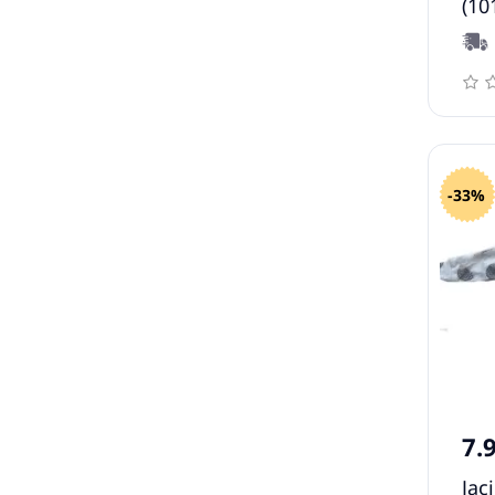
(10
-33%
7.
Jac