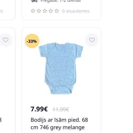
es
0 atsauksmes
-33%
7.99€
11.99€
8
Bodijs ar īsām pied. 68
cm 746 grey melange