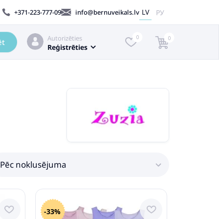
LV
РУ
+371-223-777-09
info@bernuveikals.lv
Autorizēties
0
0
ēt
Reģistrēties
Pēc noklusējuma
-33%