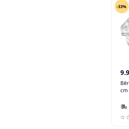
-33%
9.
Bēr
cm 