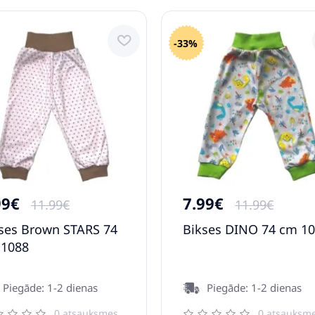
-33%
99€
7.99€
11.99€
11.99€
ses Brown STARS 74
Bikses DINO 74 cm 1
 1088
Piegāde: 1-2 dienas
Piegāde: 1-2 dienas
0 atsauksmes
0 atsauksm