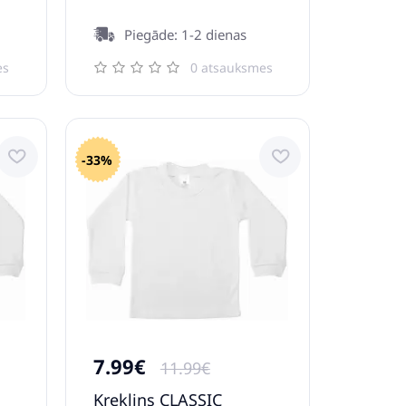
Piegāde: 1-2 dienas
es
0 atsauksmes
-33%
7.99€
11.99€
s
Krekliņs CLASSIC