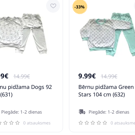
-33%
99€
9.99€
14.99€
14.99€
nu pidžama Dogs 92
Bērnu pidžama Green
(631)
Stars 104 cm (632)
Piegāde: 1-2 dienas
Piegāde: 1-2 dienas
0 atsauksmes
0 atsauksm