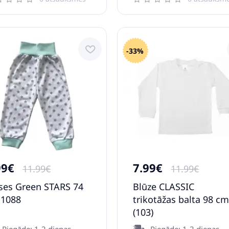
-33%
99€
7.99€
11.99€
11.99€
ses Green STARS 74
Blūze CLASSIC
 1088
trikotāžas balta 98 c
(103)
Piegāde: 1-2 dienas
Piegāde: 1-2 dienas