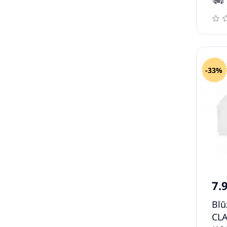
-33%
7.
Blū
CLA