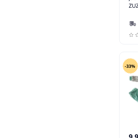
ZUZ
-33%
9.