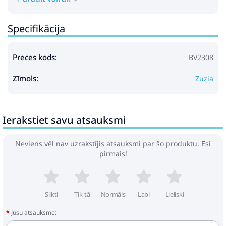
Specifikācija
Preces kods:
BV2308
Zīmols:
Zuzia
Ierakstiet savu atsauksmi
Neviens vēl nav uzrakstījis atsauksmi par šo produktu. Esi
pirmais!
Slikti
Tik-tā
Normāls
Labi
Lieliski
Jūsu atsauksme: