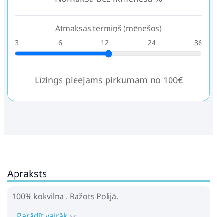
Atmaksas termiņš (mēnešos)
3
6
12
24
36
Līzings pieejams pirkumam no 100€
Apraksts
100% kokvilna . Ražots Polijā.
Parādīt vairāk