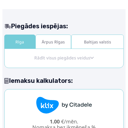
Piegādes iespējas:
Rīga
Ārpus Rīgas
Baltijas valstis
Rādīt visus piegādes veidus
Iemaksu kalkulators:
1.00
€/mēn.
Nomaksa bez ikmēneša %