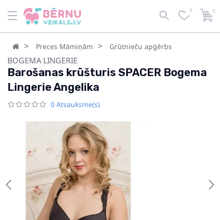
0
0
Preces Māmiņām
Grūtnieču apģērbs
BOGEMA LINGERIE
Barošanas krūšturis SPACER Bogema
Lingerie Angelika
0 Atsauksme(s)