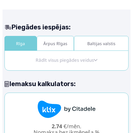
Piegādes iespējas:
Rīga
Ārpus Rīgas
Baltijas valstis
Rādīt visus piegādes veidus
Iemaksu kalkulators:
2.74
€/mēn.
Nomaksa bez ikmēneša %