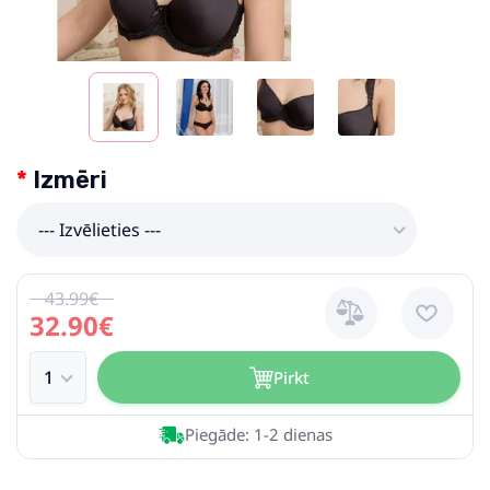
Izmēri
--- Izvēlieties ---
43.99€
32.90€
Pirkt
Piegāde: 1-2 dienas