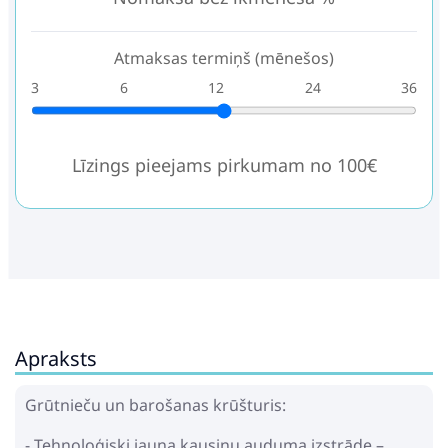
Atmaksas termiņš (mēnešos)
3
6
12
24
36
Līzings pieejams pirkumam no 100€
Apraksts
Grūtnieču un barošanas krūšturis:
- Tehnoloģiski jauna kausiņu auduma izstrāde –