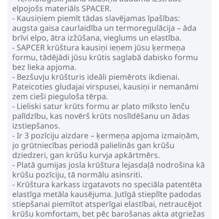
elpojošs materiāls SPACER.
- Kausiņiem piemīt tādas slavējamas īpašības:
augsta gaisa caurlaidība un termoregulācija – āda
brīvi elpo, ātra izžūšana, vieglums un elastība.
- SAPCER krūštura kausiņi ieņem jūsu ķermeņa
formu, tādējādi jūsu krūtis saglabā dabisko formu
bez lieka apjoma.
- Bezšuvju krūšturis ideāli piemērots ikdienai.
Pateicoties gludajai virspusei, kausiņi ir nemanāmi
zem cieši pieguloša tērpa.
- Lieliski satur krūts formu ar plato mīksto lenču
palīdzību, kas novērš krūts noslīdēšanu un ādas
izstiepšanos.
- Ir 3 pozīciju aizdare – ķermeņa apjoma izmaiņām,
jo grūtniecības periodā palielinās gan krūšu
dziedzeri, gan krūšu kurvja apkārtmērs.
- Platā gumijas josla krūštura lejasdaļā nodrošina kā
krūšu pozīciju, tā normālu asinsriti.
- Krūštura karkass izgatavots no speciāla patentēta
elastīga metāla kausējuma. Jutīgā stieplīte padodas
stiepšanai piemītot atsperīgai elastībai, netraucējot
krūšu komfortam, bet pēc barošanas akta atgriežas