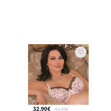
32.90€
43.99€