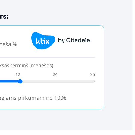
rs:
neša %
sas termiņš (mēnešos)
12
24
36
ieejams pirkumam no 100€