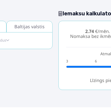
Iemaksu kalkulato
Baltijas valstis
2.74
€/mēn.
Nomaksa bez ikmē
idus
Atmak
3
6
Līzings p