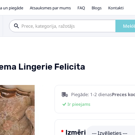
a un piegāde
Atsauksmes par mums
FAQ
Blogs
Kontakti
Mekl
ma Lingerie Felicita
Piegāde: 1-2 dienas
Preces kod
Ir pieejams
Izmēri
--- Izvēlieties ---