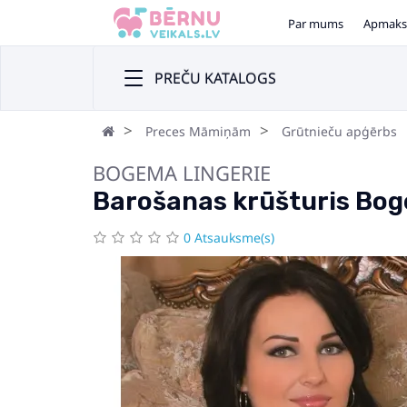
Par mums
Apmaks
PREČU KATALOGS
Preces Māmiņām
Grūtnieču apģērbs
BOGEMA LINGERIE
Barošanas krūšturis Boge
0 Atsauksme(s)