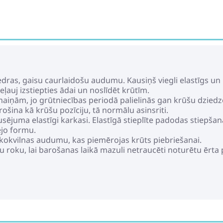
iedras, gaisu caurlaidošu audumu. Kausiņš viegli elastīgs 
ļauj izstiepties ādai un noslīdēt krūtīm.
zmaiņām, jo grūtniecības periodā palielinās gan krūšu dzied
rošina kā krūšu pozīciju, tā normālu asinsriti.
ausējuma elastīgi karkasi. Elastīgā stieplīte padodas stiepš
jo formu.
u kokvilnas audumu, kas piemērojas krūts piebriešanai.
enu roku, lai barošanas laikā mazuli netraucēti noturētu ērta