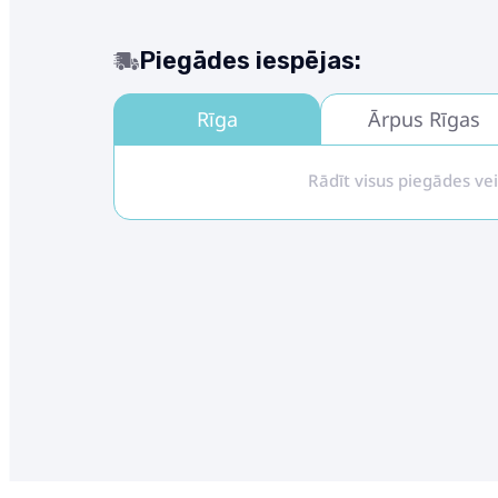
Piegādes iespējas:
Rīga
Ārpus Rīgas
Rādīt visus piegādes ve