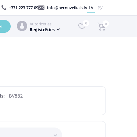
LV
РУ
+371-223-777-09
info@bernuveikals.lv
Autorizēties
0
0
ēt
Reģistrēties
s:
BV882