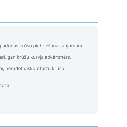
un padodas krūšu piebriešanas apjomam.
zeri, gan krūšu kurvja apkārtmērs.
anai, neradot diskomfortu krūšu
 pozā.