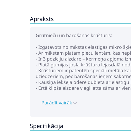
Apraksts
Grūtnieču un barošanas krūšturis:
- Izgatavots no mīkstas elastīgas mikro šķ
- Ar mīkstam platam plecu lentēm, kas nepie
- Ir 3 pozīciju aizdare – ķermeņa apjoma i
- Platā gumijas josla krūštura lejasdaļā nod
- Krūšturiem ir patentēti speciāli metāla k
dziedzeriem, pēc barošanas ieņem sākotnē
- Kausiņa iekšējā odere dublēta ar elastīg
- Ērtā klipša aizdare viegli attaisāma ar vi
Parādīt vairāk
Specifikācija