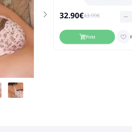
32.90€
43.99€
Pirkt