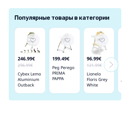
Популярные товары в категории
246.99€
199.49€
96.99€
102
296.99€
121.99€
124.
Peg Perego
PRIMA
Cybex Lemo
Lionelo
Сту
PAPPA
Aluminium
Floris Grey
для
FOLLOW ME
Outback
White
кор
Astral
green
Стульчик
4 в 
Стульчик
Cтульчик
для
SEN
для
для
кормления
Whit
кормления
кормления
3 в 1