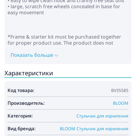
• easy to wipe clean nook and cranny free seat unit
• large, scratch free wheels concealed in base for
easy movement
*Frame & starter kit must be purchased together
for proper product use. The product does not
include starter kit.
Показать больше
Характеристики
SPECIFICATIONS:
Код товара:
BV35585
• fresco chrome is suitable from newborn to
36kg/70lb
Производитель:
• trays made from FDA foodgrade plastic &
BLOOM
stainless steel parts that are removable &
dishwasher safe
Категория:
Стульчик для кормления
• booster seat engineered to direct spills away from
seat unit
Вид бренда:
BLOOM Стульчик для кормления
• wipe-clean seat pads available in 14 vibrant &