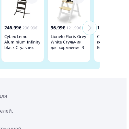
246.99€
96.99€
102.99€
296.99€
121.99€
124.99
Cybex Lemo
Lionelo Floris Grey
Стульчик для
Aluminium Infinity
White Стульчик
кормления 4 в 
black Cтульчик
для кормления 3
Espiro SENSE
для кормления
в 1
White grey
для
телей,
трукцией