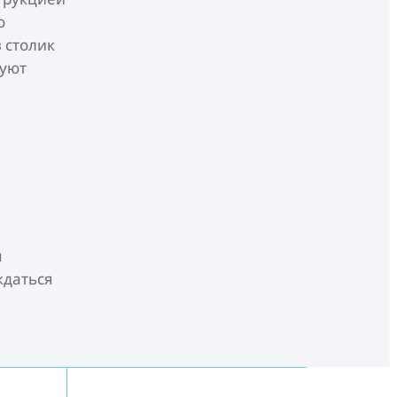
о
 столик
руют
я
ждаться