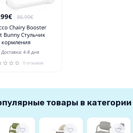
.99€
86.99€
cco Chairy Booster
t Bunny Cтульчик
я кормления
Доставка: 4-8 дня
0 отзывов
опулярные товары в категории