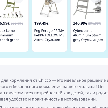
6.99€
199.49€
246.99€
296.99€
296.99€
bex Lemo
Peg Perego PRIMA
Cybex Lemo
uminium
PAPPA FOLLOW ME
Aluminium Storm
tback green
Astral Стульчик
grey Cтульчик для
ульчик для
для кормления
кормления
рмления
 для кормления от Chicco — это идеальное решение 
ного и безопасного кормления вашего малыша! Он
ан с учетом всех потребностей как детей, так и роди
вая удобство и практичность в использовании.
hicco отличается стильным дизайном, прочной конс