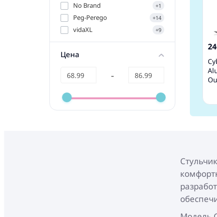
No Brand
+1
Peg-Perego
+14
vidaXL
+9
24
Цена
Cy
Al
-
Ou
Cт
ко
Стульчик
комфорт
разработ
обеспечи
Модель C