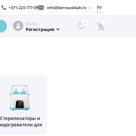
РУ
LV
+371-223-777-09
info@bernuveikals.lv
Войти
0
0
Регистрация
Стерилизаторы и
подогреватели для
бутылочек