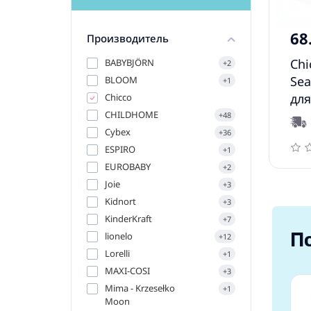
68
Производитель
Chi
BABYBJÖRN
+2
Sea
BLOOM
+1
дл
Chicco
CHILDHOME
+48
Cybex
+36
ESPIRO
+1
EUROBABY
+2
Joie
+3
Kidnort
+3
KinderKraft
+7
П
lionelo
+12
Lorelli
+1
MAXI-COSI
+3
Mima - Krzesełko
+1
Moon