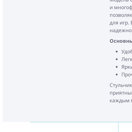
и многоф
позволяе
для игр.
надежнос
Основны
Удо
Легк
Ярк
Про
Стульчик
приятным
каждым 