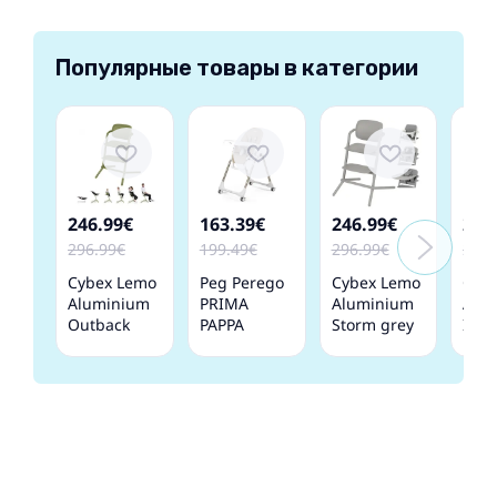
Популярные товары в категории
246.99€
163.39€
246.99€
246
296.99€
199.49€
296.99€
296.
Cybex Lemo
Peg Perego
Cybex Lemo
Cyb
Aluminium
PRIMA
Aluminium
Alu
Outback
PAPPA
Storm grey
Infin
green
FOLLOW ME
Cтульчик
blac
Cтульчик
Astral
для
Cту
для
Стульчик
кормления
для
кормления
для
кор
кормления