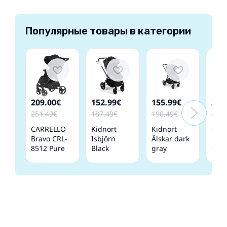
Популярные товары в категории
209.00€
152.99€
155.99€
259
251.49€
187.49€
190.49€
298.
CARRELLO
Kidnort
Kidnort
Carr
Bravo CRL-
Isbjörn
Älskar dark
Brav
8512 Pure
Black
gray
CRL
Black
Прогулочная
Прогулочная
Tan
Прогулочная
коляска
коляска
Ora
Коляска
Про
Кол