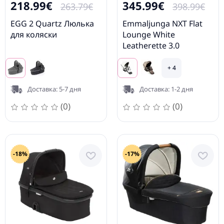
218.99€
345.99€
263.79€
398.99€
EGG 2 Quartz Люлька
Emmaljunga NXT Flat
для коляски
Lounge White
Leatherette 3.0
прогулочный блок
+ 4
Доставка: 5-7 дня
Доставка: 1-2 дня
(0)
(0)
-18%
-17%