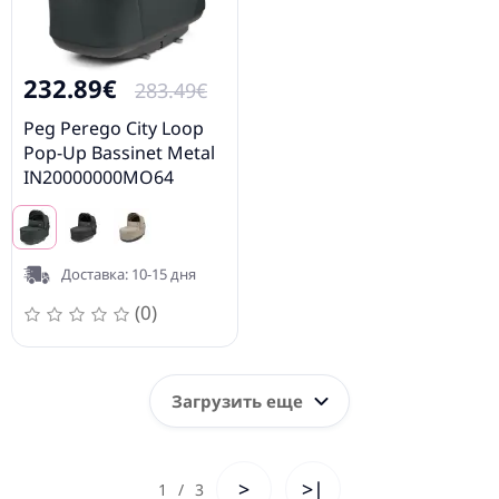
232.89€
283.49€
Peg Perego City Loop
Pop-Up Bassinet Metal
IN20000000MO64
Люлька для коляски
Доставка: 10-15 дня
(0)
Загрузить еще
>
>|
1
/
3