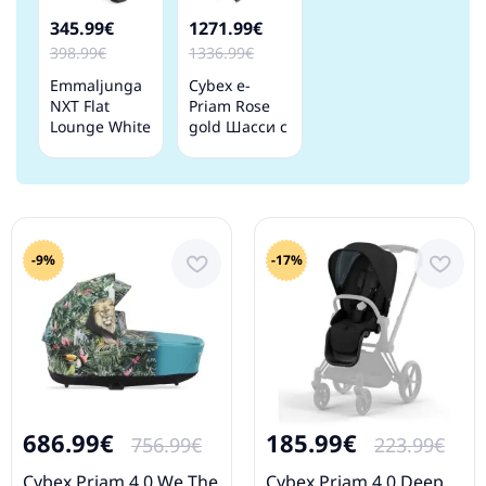
345.99€
1271.99€
398.99€
1336.99€
Emmaljunga
Cybex e-
NXT Flat
Priam Rose
Lounge White
gold Шасси с
Leatherette
каркасом
3.0
прогулочный
блок
-9%
-17%
686.99€
185.99€
756.99€
223.99€
Cybex Priam 4.0 We The
Cybex Priam 4.0 Deep