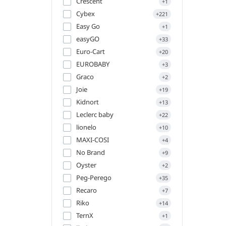
Crescent
+1
Cybex
+221
Easy Go
+1
easyGO
+33
Euro-Cart
+20
EUROBABY
+3
Graco
+2
Joie
+19
Kidnort
+13
Leclerc baby
+22
lionelo
+10
MAXI-COSI
+4
No Brand
+9
Oyster
+2
Peg-Perego
+35
Recaro
+7
Riko
+14
TernX
+1