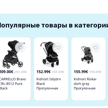
Популярные товары в категори
209.00€
152.99€
155.99€
251.49€
187.49€
190.49€
CARRELLO Bravo
Kidnort Isbjörn
Kidnort Älskar
CRL-8512 Pure
Black
dark gray
Black
Прогулочная
Прогулочная
Прогулочная
коляска
коляска
Коляска