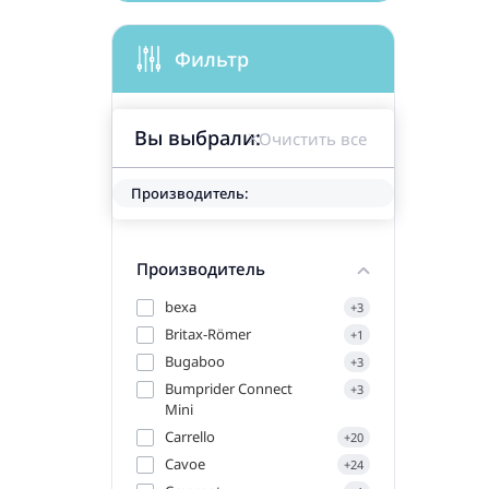
Фильтр
Вы выбрали:
Очистить все
Производитель:
Производитель
bexa
+3
Britax-Römer
+1
Bugaboo
+3
Bumprider Connect
+3
Mini
Carrello
+20
Cavoe
+24