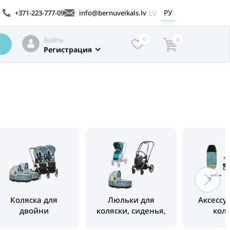
РУ
LV
+371-223-777-09
info@bernuveikals.lv
Войти
0
0
Регистрация
Коляска для
Люльки для
Аксессу
двойни
коляски, сиденья,
кол
рамы