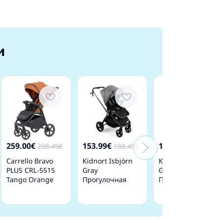
и
259.00€
153.99€
102.99€
298.49€
188.49€
127.49€
Carrello Bravo
Kidnort Isbjörn
Kidnort Fjällräv
PLUS CRL-5515
Gray
Gray
Tango Orange
Прогулочная
Прогулочная
Прогулочная
коляска
коляска
Коляска