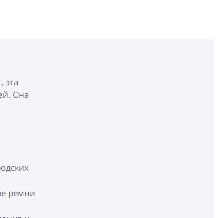
х
, эта
ей. Она
родских
ые ремни