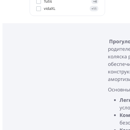
Tutis
+4
vidaXL
+11
Прогуло
родителе
коляска 
обеспеч
конструк
амортиз
Основны
Лег
усл
Ком
без