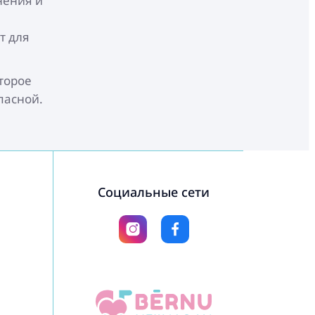
нения и
т для
торое
пасной.
Социальные сети