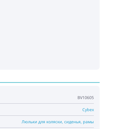
овые лыжи - необходимо приобрести
BV10605
Cybex
Люльки для коляски, сиденья, рамы