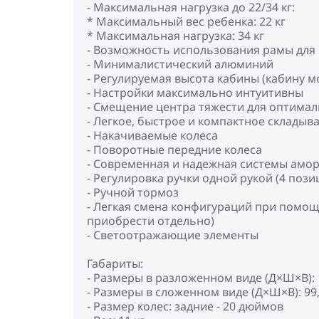
- Максимальная нагрузка до 22/34 кг:
* Максимальный вес ребенка: 22 кг
* Максимальная нагрузка: 34 кг
- Возможность использования рамы для р
- Минималистический алюминий
- Регулируемая высота кабины (кабину 
- Настройки максимально интуитивны
- Смещение центра тяжести для оптимал
- Легкое, быстрое и компактное складыв
- Накачиваемые колеса
- Поворотные передние колеса
- Современная и надежная системы амо
- Регулировка ручки одной рукой (4 пози
- Ручной тормоз
- Легкая смена конфигураций при помощи
приобрести отдельно)
- Светоотражающие элементы
Габариты:
- Размеры в разложенном виде (Д×Ш×В): 
- Размеры в сложенном виде (Д×Ш×В): 99
- Размер колес: задние - 20 дюймов