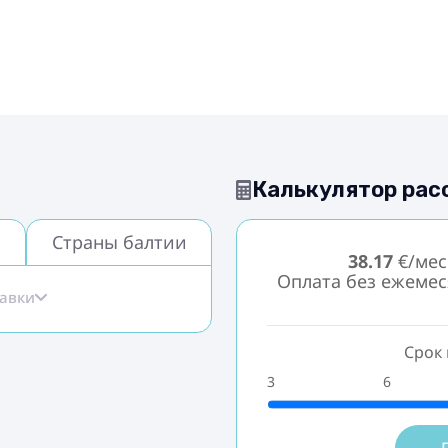
Калькулятор рас
Страны балтии
38.17
€/мес
Оплата без ежеме
тавки
Срок 
3
6