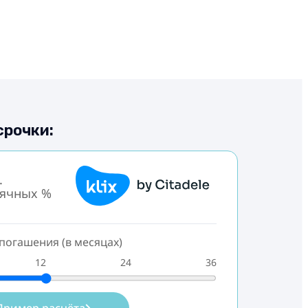
срочки:
.
сячных %
погашения (в месяцах)
12
24
36