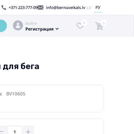
РУ
LV
+371-223-777-09
info@bernuveikals.lv
Войти
0
0
Регистрация
 для бега
:
BV10605