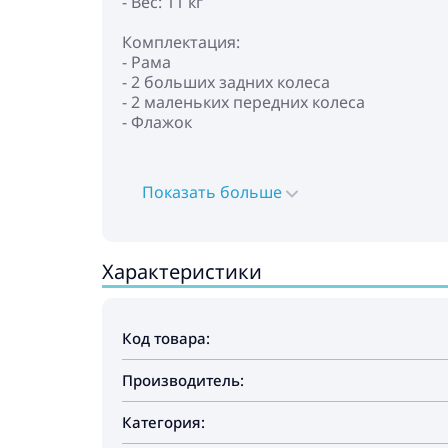
- Вес: 11 кг
Комплектация:
- Рама
- 2 больших задних колеса
- 2 маленьких передних колеса
- Флажок
! Для использования Cybex Zeno в модиф
комплекты/адаптеры Zeno Hands-free runni
Показать больше
Характеристики
Код товара:
Производитель:
Категория: