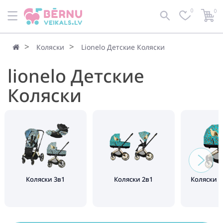
0
0
По умолчанию
Фильтр
Коляски
Lionelo Детские Коляски
lionelo Детские
Коляски
Коляски 3в1
Коляски 2в1
Коляски 