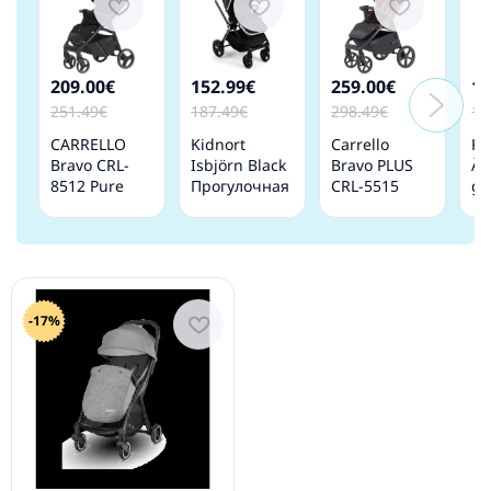
209.00€
152.99€
259.00€
15
251.49€
187.49€
298.49€
19
CARRELLO
Kidnort
Carrello
Ki
Bravo CRL-
Isbjörn Black
Bravo PLUS
Äl
8512 Pure
Прогулочная
CRL-5515
gr
Black
коляска
Tango
Пр
Прогулочная
Orange
ко
Коляска
Прогулочная
Коляска
-17%