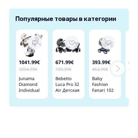
Популярные товары в категории
1041.99€
671.99€
393.99€
414
1094.99€
739.99€
453.99€
477.
Junama
Bebetto
Baby
Bab
Diamond
Luca Pro 32
Fashion
Fash
Individual
Air Детская
Fanari 102
Fana
06 White
Коляска 3в1
Cappuccino
Clas
rose gold
Детская
2 Де
Детская
Коляска 3 в
Коля
Коляска
1
1
3in1