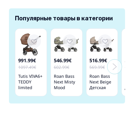
Популярные товары в категории
991.99€
546.99€
516.99€
516
1097.49€
602.99€
569.99€
569.
Tutis VIVA6+
Roan Bass
Roan Bass
Roan
TEDDY
Next Misty
Next Beige
Next
limited
Mood
Детская
Дет
edition
Детская
Коляска 2 в
Коля
Biscuit
Коляска 2 в
1
1
Teddy 110
1
Детская
коляска 2 в
1