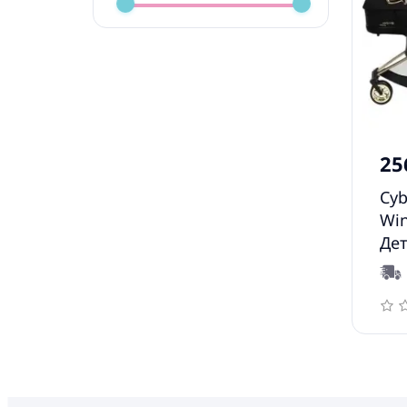
25
Cyb
Win
Дет