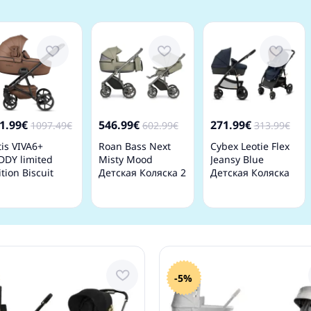
1.99€
546.99€
271.99€
1097.49€
602.99€
313.99€
tis VIVA6+
Roan Bass Next
Cybex Leotie Flex
DDY limited
Misty Mood
Jeansy Blue
ition Biscuit
Детская Коляска 2
Детская Коляска
ddy 110
в 1
Трансформер 2в1
тская коляска 2
1
-5%