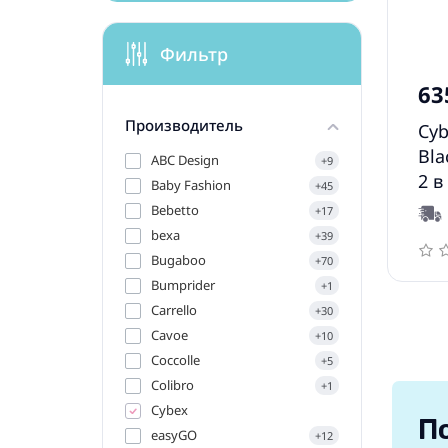
Фильтр
63
Производитель
Cyb
Bla
ABC Design
+9
2 в
Baby Fashion
+45
Bebetto
+17
bexa
+39
Bugaboo
+70
Bumprider
+1
Carrello
+30
Cavoe
+10
Coccolle
+5
Colibro
+1
Cybex
П
easyGO
+12