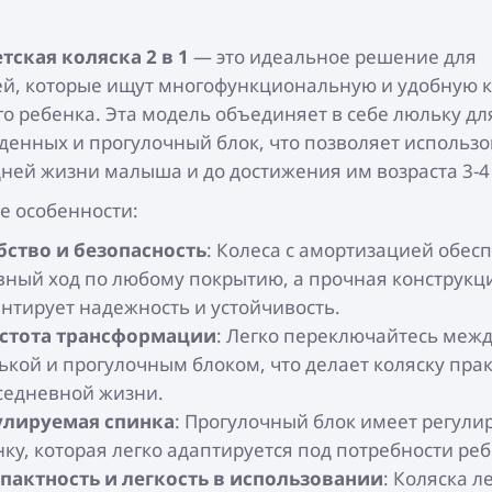
тская коляска 2 в 1
— это идеальное решение для
ей, которые ищут многофункциональную и удобную к
го ребенка. Эта модель объединяет в себе люльку дл
енных и прогулочный блок, что позволяет использов
ней жизни малыша и до достижения им возраста 3-4 
е особенности:
бство и безопасность
: Колеса с амортизацией обес
вный ход по любому покрытию, а прочная конструкц
антирует надежность и устойчивость.
стота трансформации
: Легко переключайтесь меж
ькой и прогулочным блоком, что делает коляску пра
седневной жизни.
улируемая спинка
: Прогулочный блок имеет регул
ку, которая легко адаптируется под потребности реб
пактность и легкость в использовании
: Коляска л