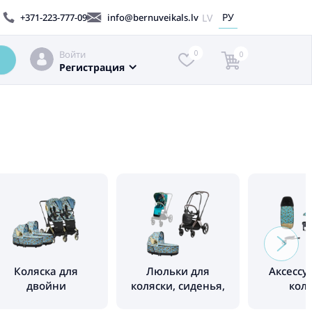
РУ
LV
+371-223-777-09
info@bernuveikals.lv
Войти
0
0
Регистрация
Коляска для
Люльки для
Аксессу
двойни
коляски, сиденья,
кол
рамы