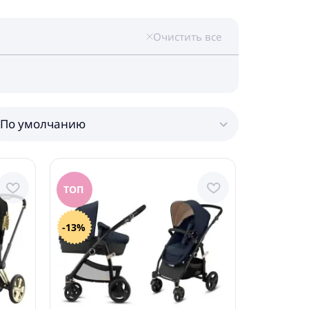
Очистить все
По умолчанию
ТОП
-13%