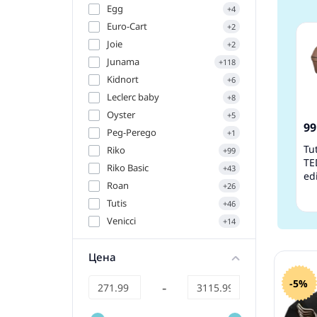
Egg
+4
Euro-Cart
+2
Joie
+2
Junama
+118
Kidnort
+6
Leclerc baby
+8
Oyster
+5
99
Peg-Perego
+1
Tu
Riko
+99
TE
Riko Basic
+43
ed
Roan
+26
Te
Де
Tutis
+46
в 
Venicci
+14
Цена
-5%
-