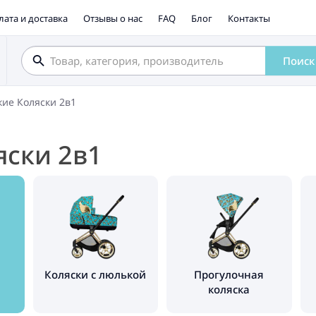
лата и доставка
Отзывы о нас
FAQ
Блог
Контакты
Поиск
кие Коляски 2в1
яски 2в1
Коляски с люлькой
Прогулочная
коляска