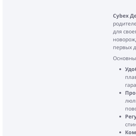
Cybex Де
родител
для свое
новорожд
первых д
Основны
Удо
пла
гар
Про
люл
пов
Рег
спин
Ком