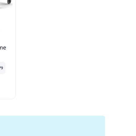
€
ame
79