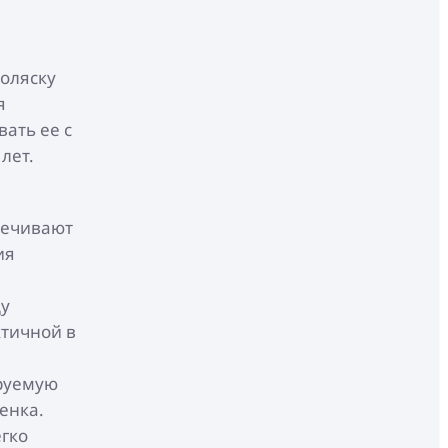
оляску
я
ать ее с
лет.
печивают
ия
ду
ктичной в
ируемую
енка.
егко