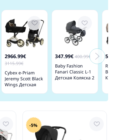
2966.99€
347.99€
516.99€
400.99€
569.99
3115.99€
Baby Fashion
Roan Bass Next
Fanari Classic L-1
Beige Детская
Cybex e-Priam
Детская Коляска 2
Коляска 2 в 1
Jeremy Scott Black
в 1
Wings Детская
Коляска 2 в 1
-5%