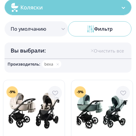
Коляски
По умолчанию
Фильтр
Вы выбрали:
Очистить все
Производитель:
bexa
-9%
-9%