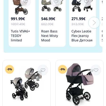
991.99€
546.99€
271.99€
29
1097.49€
602.99€
313.99€
31
Tutis VIVA6+
Roan Bass
Cybex Leotie
Cy
TEDDY
Next Misty
Flex Jeansy
Pr
limited
Mood
Blue Детская
Sc
edition
Детская
Коляска
Wi
Biscuit Teddy
Коляска 2 в 1
Трансформер
Де
110 Детская
2в1
Ко
коляска 2 в 1
-9%
-9%