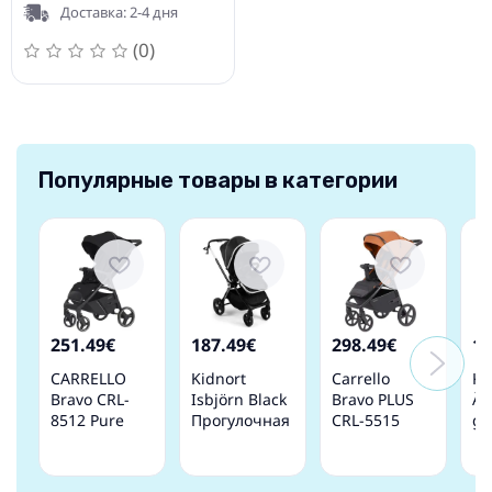
Доставка: 2-4 дня
(0)
Популярные товары в категории
251.49€
187.49€
298.49€
19
CARRELLO
Kidnort
Carrello
Ki
Bravo CRL-
Isbjörn Black
Bravo PLUS
Äl
8512 Pure
Прогулочная
CRL-5515
gr
Black
коляска
Tango
Пр
Прогулочная
Orange
ко
Коляска
Прогулочная