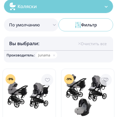
Коляски
По умолчанию
Фильтр
Вы выбрали:
Очистить все
Производитель:
Junama
-9%
-9%