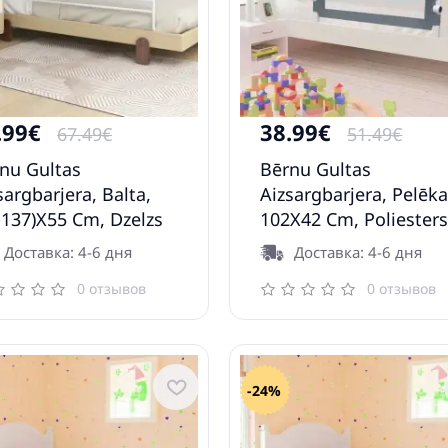
.99€
38.99€
67.49€
51.49€
nu Gultas
Bērnu Gultas
sargbarjera, Balta,
Aizsargbarjera, Pelēka
-137)X55 Cm, Dzelzs
102X42 Cm, Poliester
axl
Vidaxl
Доставка: 4-6 дня
Доставка: 4-6 дня
0 отзывов
0 отзывов
-24%