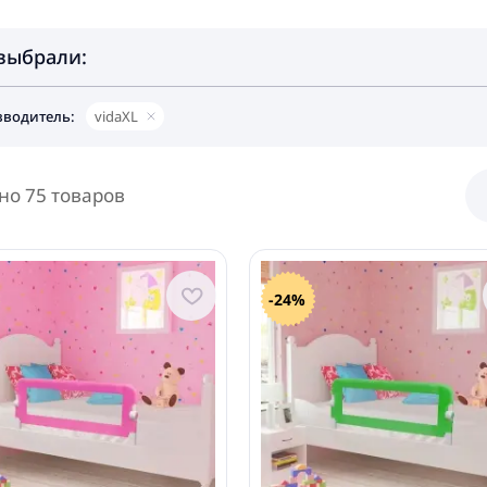
выбрали:
водитель:
vidaXL
но 75 товаров
-24%