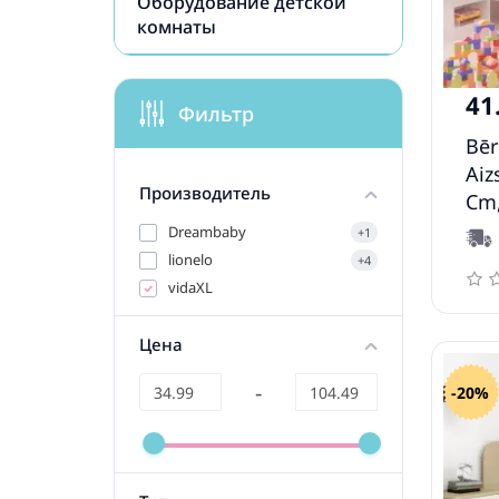
Оборудование детской
комнаты
41
Фильтр
Bēr
Aiz
Производитель
Cm,
Dreambaby
+1
lionelo
+4
vidaXL
Цена
-
-20%