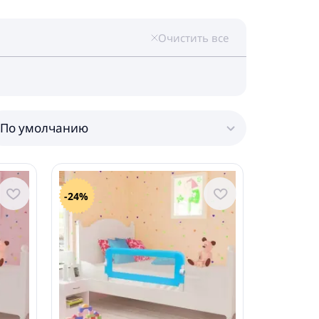
Очистить все
По умолчанию
-24%