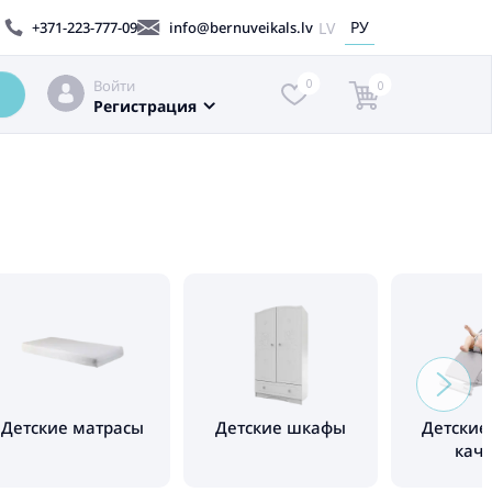
РУ
LV
+371-223-777-09
info@bernuveikals.lv
Войти
0
0
Регистрация
Детские матрасы
Детские шкафы
Детские
кач