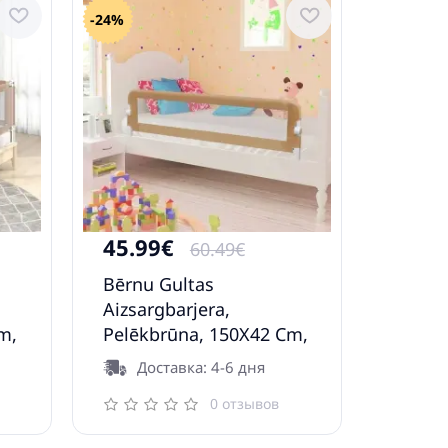
-24%
45.99€
60.49€
Bērnu Gultas
Aizsargbarjera,
m,
Pelēkbrūna, 150X42 Cm,
Poliesters Vidaxl
Доставка: 4-6 дня
0 отзывов