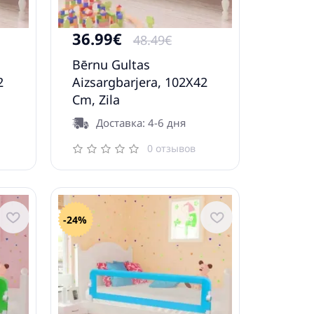
36.99€
48.49€
Bērnu Gultas
2
Aizsargbarjera, 102X42
Cm, Zila
Доставка: 4-6 дня
0 отзывов
-24%