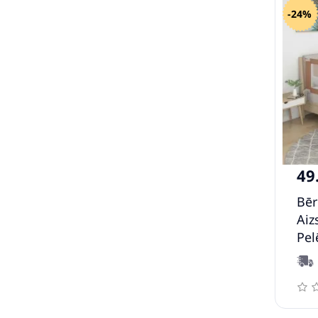
-24%
49
Bēr
Aiz
Pel
Aud