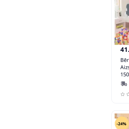
41
Bēr
Aiz
150
Vid
-24%