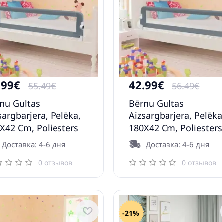
.99€
42.99€
55.49€
56.49€
nu Gultas
Bērnu Gultas
sargbarjera, Pelēka,
Aizsargbarjera, Pelēka
X42 Cm, Poliesters
180X42 Cm, Poliester
axl
Vidaxl
Доставка: 4-6 дня
Доставка: 4-6 дня
0 отзывов
0 отзывов
-21%