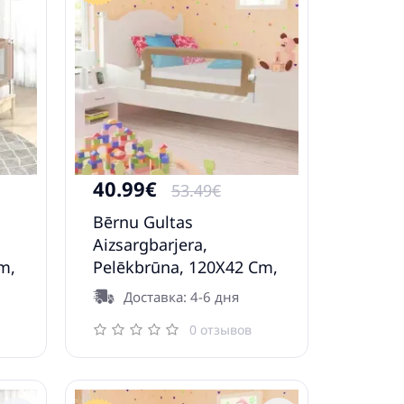
40.99€
53.49€
Bērnu Gultas
Aizsargbarjera,
m,
Pelēkbrūna, 120X42 Cm,
Poliesters Vidaxl
Доставка: 4-6 дня
0 отзывов