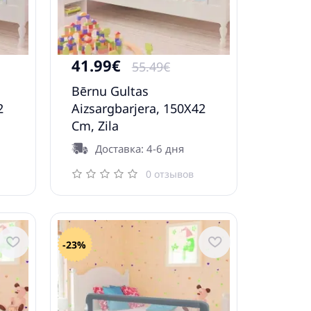
41.99€
55.49€
Bērnu Gultas
2
Aizsargbarjera, 150X42
Cm, Zila
Доставка: 4-6 дня
0 отзывов
-23%