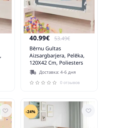
40.99€
53.49€
Bērnu Gultas
,
Aizsargbarjera, Pelēka,
s
120X42 Cm, Poliesters
Vidaxl
Доставка: 4-6 дня
0 отзывов
-24%