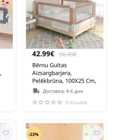
42.99€
56.49€
Bērnu Gultas
,
Aizsargbarjera,
s
Pelēkbrūna, 100X25 Cm,
Audums Vidaxl
Доставка: 4-6 дня
0 отзывов
-23%