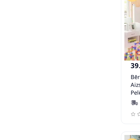
39
Bēr
Aiz
Pel
Pol