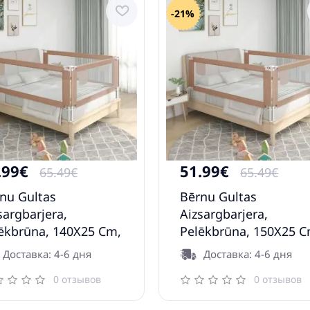
-21%
.99€
51.99€
65.49€
65.49€
nu Gultas
Bērnu Gultas
sargbarjera,
Aizsargbarjera,
ēkbrūna, 140X25 Cm,
Pelēkbrūna, 150X25 C
ums Vidaxl
Audums Vidaxl
Доставка: 4-6 дня
Доставка: 4-6 дня
0 отзывов
0 отзывов