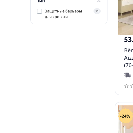
Тип
Защитные барьеры
71
для кровати
53
Bēr
Aiz
(76
Vid
-24%