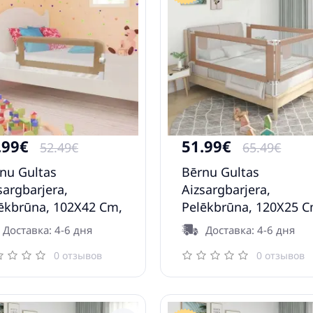
.99€
51.99€
52.49€
65.49€
nu Gultas
Bērnu Gultas
sargbarjera,
Aizsargbarjera,
ēkbrūna, 102X42 Cm,
Pelēkbrūna, 120X25 C
iesters Vidaxl
Audums Vidaxl
Доставка: 4-6 дня
Доставка: 4-6 дня
0 отзывов
0 отзывов