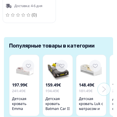
Vidaxl
Доставка: 4-6 дня
(0)
Популярные товары в категории
197.99€
159.49€
148.49€
16
241.49€
194.49€
181.49€
20
Детская
Детская
Детская
Де
кровать
кровать
кровать Luk с
кр
Emma
Batman Car II
матрасом и
с
164x85x70 с
160x80 с
барьерной
в