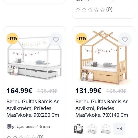
(0)
-17%
-17%
164.99€
131.99€
198.49€
158.49€
Bērnu Gultas Rāmis Ar
Bērnu Gultas Rāmis Ar
Atvilktnēm, Priedes
Atvilktni, Priedes
Masīvkoks, 90X200 Cm
Masīvkoks, 70X140 Cm
Vidaxl
Vidaxl
Доставка: 4-6 дня
+ 4
(0)