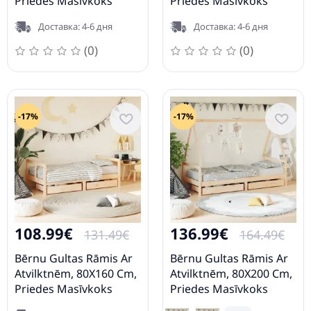
Priedes Masīvkoks
Priedes Masīvkoks
Vidaxl
Vidaxl
Доставка: 4-6 дня
Доставка: 4-6 дня
(0)
(0)
-17%
-17%
108.99€
136.99€
131.49€
164.49€
Bērnu Gultas Rāmis Ar
Bērnu Gultas Rāmis Ar
Atvilktnēm, 80X160 Cm,
Atvilktnēm, 80X200 Cm,
Priedes Masīvkoks
Priedes Masīvkoks
Vidaxl
Vidaxl