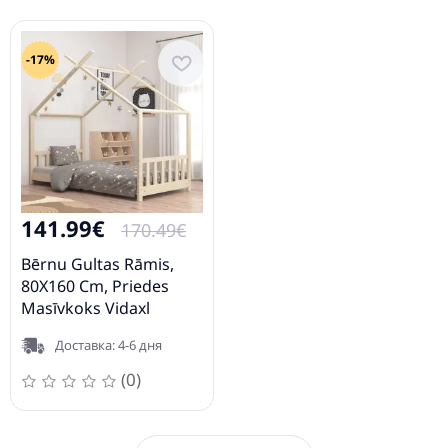
-17%
141.99€
170.49€
Bērnu Gultas Rāmis,
80X160 Cm, Priedes
Masīvkoks Vidaxl
Доставка: 4-6 дня
(0)