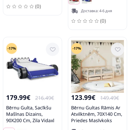
(0)
Доставка: 4-6 дня
(0)
-17%
-17%
179.99€
123.99€
216.49€
149.49€
Bērnu Gulta, Sacīkšu
Bērnu Gultas Rāmis Ar
Mašīnas Dizains,
Atvilktnēm, 70X140 Cm,
90X200 Cm, Zila Vidaxl
Priedes Masīvkoks
Vidaxl