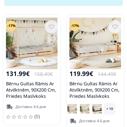
матрасом и
матрасом
защитой 164
ящ
ящиком
Черная
см х 85 см х
ма
63 см
з
бо
14
-17%
-17%
131.99€
119.99€
158.49€
144.49€
Bērnu Gultas Rāmis Ar
Bērnu Gultas Rāmis Ar
Atvilktnēm, 90X200 Cm,
Atvilktnēm, 90X200 Cm,
Priedes Masīvkoks
Priedes Masīvkoks
Vidaxl
Vidaxl
Доставка: 4-6 дня
+ 10
(0)
Доставка: 4-6 дня