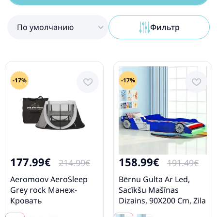
По умолчанию
Фильтр
-17%
-17%
177.99€
158.99€
214.99€
191.49€
Aeromoov AeroSleep
Bērnu Gulta Ar Led,
Grey rock Манеж-
Sacīkšu Mašīnas
Кровать
Dizains, 90X200 Cm, Zila
Vidaxl