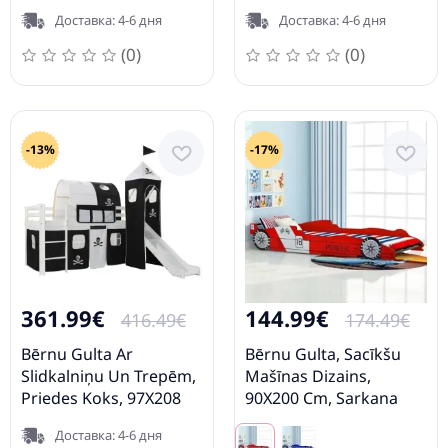
Cm Vidaxl
Cm Vidaxl
Доставка: 4-6 дня
Доставка: 4-6 дня
(0)
(0)
-13%
-17%
361.99€
144.99€
416.49€
174.49€
Bērnu Gulta Ar
Bērnu Gulta, Sacīkšu
Slidkalniņu Un Trepēm,
Mašīnas Dizains,
Priedes Koks, 97X208
90X200 Cm, Sarkana
Cm Vidaxl
Vidaxl
Доставка: 4-6 дня