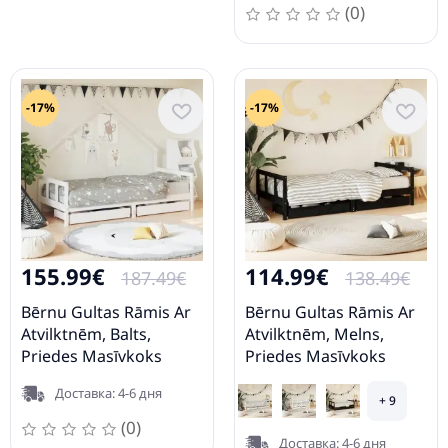
(0)
-17%
-17%
155.99€
114.99€
187.49€
138.49€
Bērnu Gultas Rāmis Ar
Bērnu Gultas Rāmis Ar
Atvilktnēm, Balts,
Atvilktnēm, Melns,
Priedes Masīvkoks
Priedes Masīvkoks
Vidaxl
Vidaxl
Доставка: 4-6 дня
+ 9
(0)
Доставка: 4-6 дня