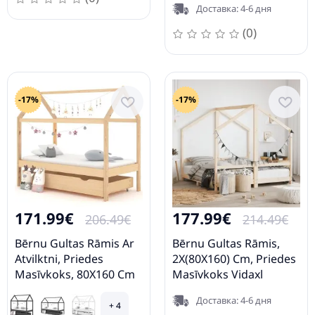
Доставка: 4-6 дня
(0)
-17%
-17%
171.99€
177.99€
206.49€
214.49€
Bērnu Gultas Rāmis Ar
Bērnu Gultas Rāmis,
Atvilktni, Priedes
2X(80X160) Cm, Priedes
Masīvkoks, 80X160 Cm
Masīvkoks Vidaxl
Vidaxl
Доставка: 4-6 дня
+ 4