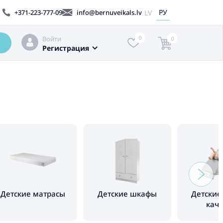
РУ
LV
+371-223-777-09
info@bernuveikals.lv
Войти
0
0
Регистрация
Детские матрасы
Детские шкафы
Детские
кач