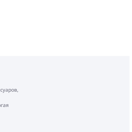
суаров,
огая