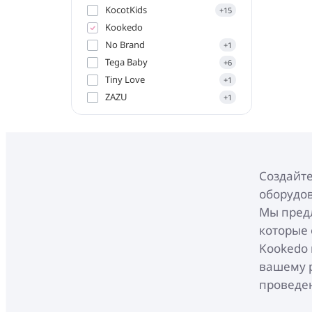
KocotKids
+15
Kookedo
No Brand
+1
Tega Baby
+6
Tiny Love
+1
ZAZU
+1
Создайте
оборудов
Мы предл
которые 
Kookedo 
вашему р
проведен