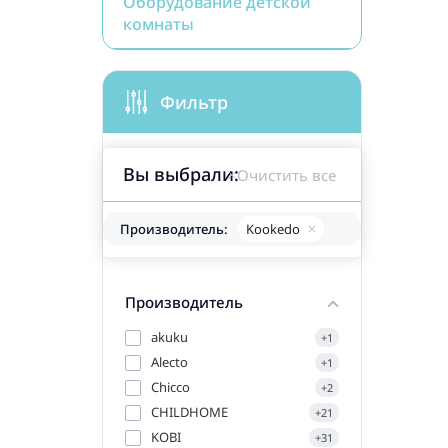
Оборудование детской
комнаты
Фильтр
Вы выбрали:
Очистить все
Производитель:
Kookedo
Производитель
akuku
+1
Alecto
+1
Chicco
+2
CHILDHOME
+21
KOBI
+31