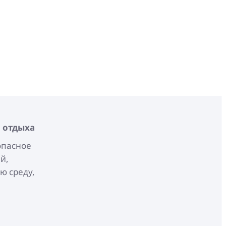
и отдыха
опасное
й,
ю среду,