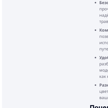
Без
про
над
тра
Ком
позв
испо
пут
Удо
раз
мод
как
Раз
цвет
ваш
Поче