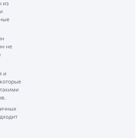
 из
и
йные
йн
он не
я
я и
екоторые
 такими
ов.
личных
одходит