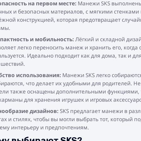
опасность на первом месте:
Манежи SKS выполнены
чных и безопасных материалов, с мягкими стенками 
ёжной конструкцией, которая предотвращает случа
вмы.
пактность и мобильность:
Лёгкий и складной диза
оляет легко переносить манеж и хранить его, когда 
льзуется. Идеально подходит как для дома, так и дл
ешествий.
бство использования:
Манежи SKS легко собираютс
бираются, что делает их удобными для родителей. Н
ели также оснащены дополнительными функциями,
 карманы для хранения игрушек и игровых аксессуар
нообразие дизайнов:
SKS предлагает манежи в раз
ах и стилях, чтобы вы могли выбрать тот, который п
ему интерьеру и предпочтениям.
му выбирают SKS?