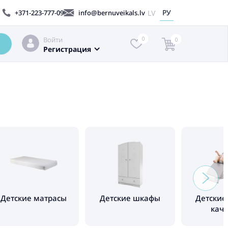
РУ
LV
+371-223-777-09
info@bernuveikals.lv
Войти
0
0
Регистрация
Детские матрасы
Детские шкафы
Детские
кач