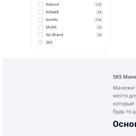
Kidnort
+13
Kidwell
+4
lionelo
+14
MoMi
+2
No Brand
+6
SKS
SKS
Мане
Манежи 
место дл
которые 
будь то 
Осно