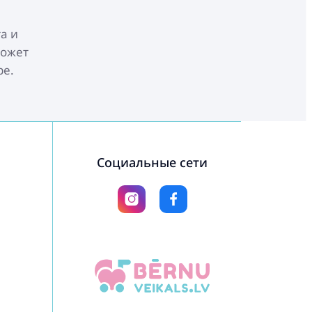
а и
может
ре.
Социальные сети