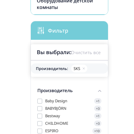
Оборудование детской
комнаты
Фильтр
Вы выбрали:
Очистить все
Производитель:
SKS
Производитель
Baby Design
+1
BABYBJÖRN
+3
Bestway
+1
CHILDHOME
+3
ESPIRO
+10