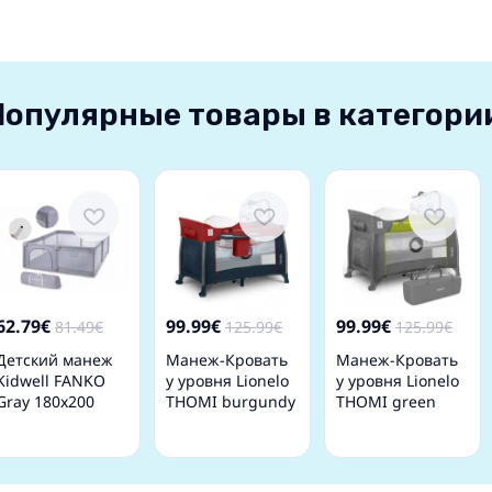
Популярные товары в категори
62.79€
99.99€
99.99€
81.49€
125.99€
125.99€
Детский манеж
Манеж-Кровать
Манеж-Кровать
Kidwell FANKO
у уровня Lionelo
у уровня Lionelo
Gray 180x200
THOMI burgundy
THOMI green
blue
lemon