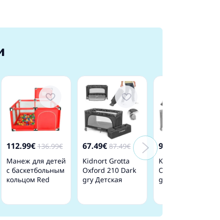
и
112.99€
67.49€
90.49€
136.99€
87.49€
116.49€
Манеж для детей
Kidnort Grotta
Kidnort Livsmiljö
c баскетбольным
Oxford 210 Dark
Oxford 300 Light
кольцом Red
gry Детская
gray Детская
дорожная
дорожная
кроватка
кроватка