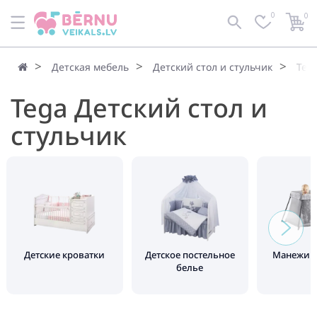
0
0
Детская мебель
Детский стол и стульчик
Teg
Tega Детский стол и
стульчик
Детские кроватки
Детское постельное
Манежи д
белье