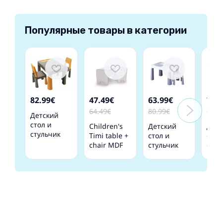
Популярные товары в категории
82.99€
47.49€
63.99€
73.
64.49€
80.99€
92.9
Детский
стол и
Children's
Детский
Дет
стульчик
Timi table +
стол и
стол
MULTIFUN
chair MDF
стульчик
стул
graphite/mustard
colour white
MULTIFUN
MUL
TegaBaby
grey
grap
TegaBaby
Teg
MF-001