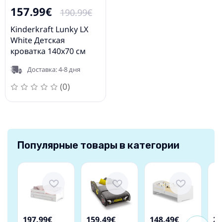
157.99€
190.99€
Kinderkraft Lunky LX
White Детская
кроватка 140x70 см
Доставка: 4-8 дня
(0)
Популярные товары в категории
197.99€
159.49€
148.49€
21