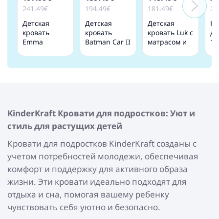
241.49€
194.49€
181.49€
25
Детская
Детская
Детская
Кр
кровать
кровать
кровать Luk с
де
Emma
Batman Car II
матрасом и
16
164x85x70 с
160x80 с
барьерной
с 
матрасом и
матрасом
защитой 164
Gr
ящиком
Черная
см х 85 см х
63 см
KinderKraft
Кровати для подростков: Уют и
стиль для растущих детей
Кровати для подростков KinderKraft созданы с
учетом потребностей молодежи, обеспечивая
комфорт и поддержку для активного образа
жизни. Эти кровати идеально подходят для
отдыха и сна, помогая вашему ребенку
чувствовать себя уютно и безопасно.