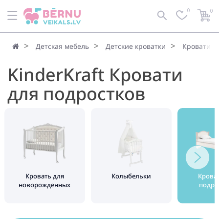
0
0
По умолчанию
Фильтр
Детская мебель
Детские кроватки
Кровати д
KinderKraft Кровати
для подростков
Кровать для
Колыбельки
Крова
новорожденных
подро