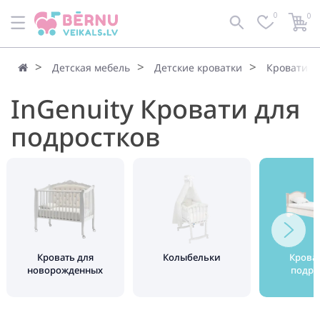
0
0
Детская мебель
Детские кроватки
Кровати д
InGenuity Кровати для
подростков
Кровать для
Колыбельки
Крова
новорожденных
подро