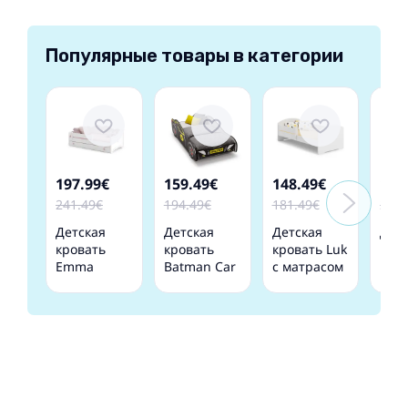
Популярные товары в категории
197.99€
159.49€
148.49€
165
241.49€
194.49€
181.49€
202.
Детская
Детская
Детская
Дет
кровать
кровать
кровать Luk
кро
Emma
Batman Car
с матрасом
LUK 
164x85x70 с
II 160x80 с
и
выд
матрасом и
матрасом
барьерной
ящи
ящиком
Черная
защитой
мат
164 см х 85
защ
см х 63 см
бор
144
см