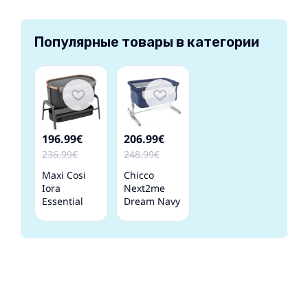
Популярные товары в категории
196.99€
206.99€
236.99€
248.99€
Maxi Cosi
Chicco
Iora
Next2me
Essential
Dream Navy
Graphite
Детская
Детская
Кроватка-
Кроватка-
колыбель
колыбель 2
в 1