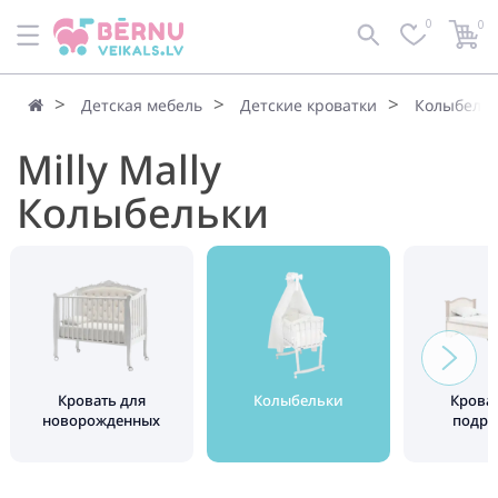
0
0
Детская мебель
Детские кроватки
Колыбель
Milly Mally
Колыбельки
Кровать для
Колыбельки
Крова
новорожденных
подро