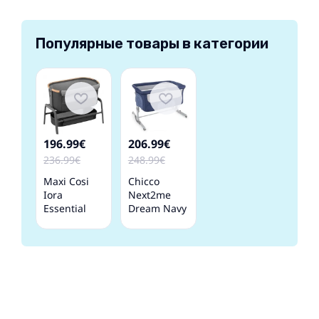
Популярные товары в категории
196.99€
206.99€
236.99€
248.99€
Maxi Cosi
Chicco
Iora
Next2me
Essential
Dream Navy
Graphite
Детская
Детская
Кроватка-
Кроватка-
колыбель
колыбель 2
в 1