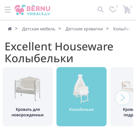
0
0
Детская мебель
Детские кроватки
Колыбель
Excellent Houseware
Колыбельки
Кровать для
Колыбельки
Крова
новорожденных
подро