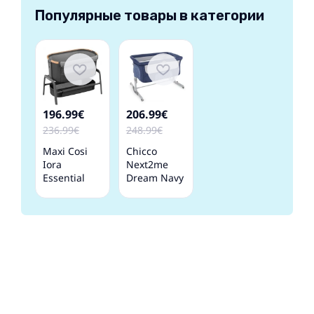
Популярные товары в категории
196.99€
206.99€
236.99€
248.99€
Maxi Cosi
Chicco
Iora
Next2me
Essential
Dream Navy
Graphite
Детская
Детская
Кроватка-
Кроватка-
колыбель
колыбель 2
в 1