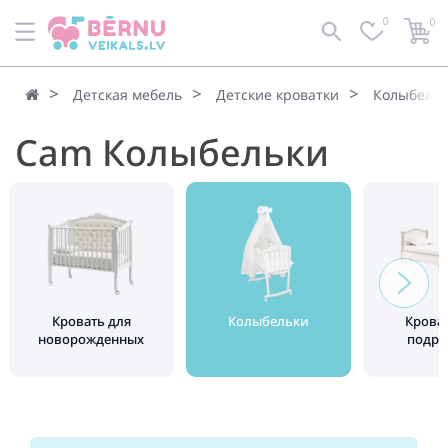
0
0
Детская мебель
Детские кроватки
Колыбель
Cam Колыбельки
Кровать для
Колыбельки
Крова
новорожденных
подро