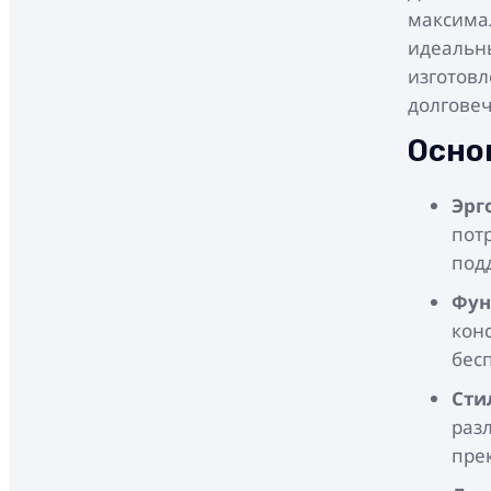
максимал
идеальны
изготовл
долговеч
Осно
Эрг
пот
под
Фун
кон
бес
Сти
раз
пре