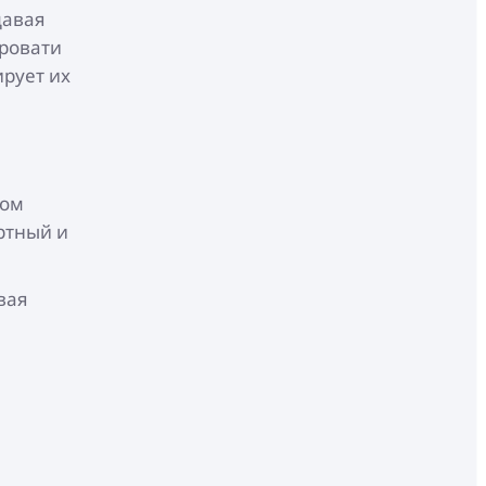
давая
Кровати
ирует их
том
ртный и
вая
.