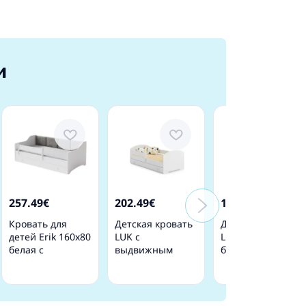
и
257.49€
202.49€
169.49€
Кровать для
Детская кровать
Детская кровать
детей Erik 160x80
LUK с
LUK 140x70 с
белая с
выдвижным
бортиком и
матрасом Grey
ящиком,
матрасом
Panel
матрасом и
защитным
бортиком