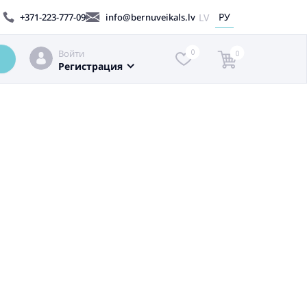
РУ
LV
+371-223-777-09
info@bernuveikals.lv
Войти
0
0
Регистрация