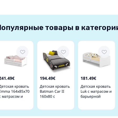
Популярные товары в категори
241.49€
194.49€
181.49€
Детская кровать
Детская кровать
Детская кровать
Emma 164x85x70
Batman Car II
Luk с матрасом и
с матрасом и
160x80 с
барьерной
ящиком
матрасом
защитой 164 см х
Черная
85 см х 63 см