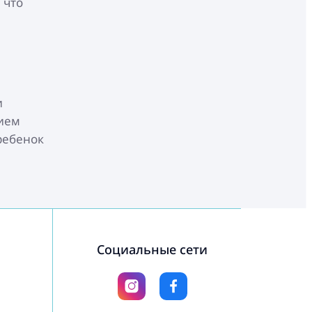
 что
и
нием
ребенок
Социальные сети