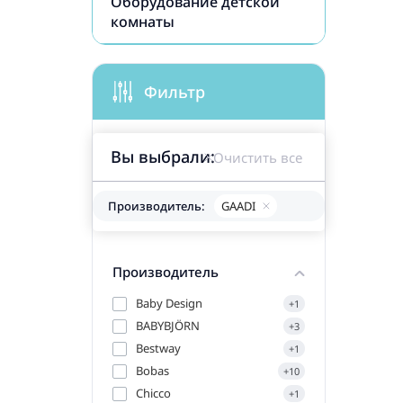
Оборудование детской
комнаты
Фильтр
Вы выбрали:
Очистить все
Производитель:
GAADI
Производитель
Baby Design
+1
BABYBJÖRN
+3
Bestway
+1
Bobas
+10
Chicco
+1