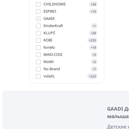
CHILDHOME
+34
ESPIRO
+10
GAADI
KinderKraft
+1
KLUPŚ
+28
KOBI
+226
lionelo
+18
MAXI-COSI
+3
MoMi
+2
No Brand
+7
vidaXL
+223
GAADI
Де
малыша
Детские 