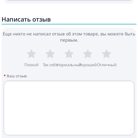
- Размеры сиденья внутри: ДхШхГ: 94 х 27 х 27 см
- Размеры в разложенном виде с рамой: Д x Ш х В:
83-92 х 60 х 99,5-109 см
Написать отзыв
- Размеры в сложенном виде с рамой: Д x Ш х В:
31.5 x 51.5 х 85 см
- Вес: 4,5 кг
Еще никто не написал отзыв об этом товаре, вы можете быть
- Вес вместе с рамой: 13.2 кг
первым.
В комплекте: тканевый чехол, крыша, ремни
безопасности с накладками.
Плохой
Так себе
Нормальный
Хороший
Отличный
HE совместимa с рамой Priam 3!
Ваш отзыв:
* Фотографии представлены только как пример,
и предназначены для демонстрации свойств
товара. Оригинальный цвет продукта указан на 1-
3 фотографии, в описании и названии.