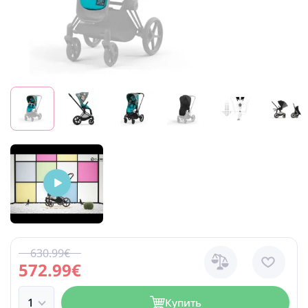
630.99€
572.99€
Купить