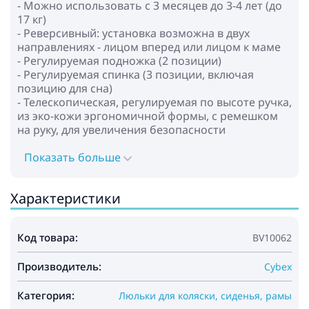
- Можно использовать с 3 месяцев до 3-4 лет (до
17 кг)
- Реверсивный: установка возможна в двух
направлениях - лицом вперед или лицом к маме
- Регулируемая подножка (2 позиции)
- Регулируемая спинка (3 позиции, включая
позицию для сна)
- Телескопическая, регулируемая по высоте ручка,
из эко-кожи эргономичной формы, c ремешком
на руку, для увеличения безопасности
управления коляской
- Капюшон со смотровым окошком и встроенной
Показать больше
москитной сеткой, а также дополнительный
солнцезащитным козырьком XXL
Характеристики
- Съёмный защитный бампер из эко-кожи
- Тканевые чехлы можно стирать в машине при
30°
Код товара:
BV10062
- Двухколесный режим, коляску можно частично
сложить и везти только на двух задних колесах
Производитель:
(на раме, которую можно приобрести отдельно)
Cybex
Габариты:
Категория:
Люльки для коляски, сиденья, рамы