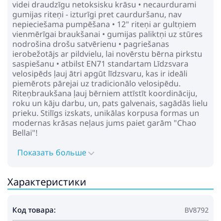
videi draudzīgu netoksisku krāsu • necaurdurami
gumijas riteņi - izturīgi pret caurduršanu, nav
nepieciešama pumpēšana • 12" riteņi ar gultņiem
vienmērīgai braukšanai • gumijas paliktņi uz stūres
nodrošina drošu satvērienu • pagriešanas
ierobežotājs ar pildvielu, lai novērstu bērna pirkstu
saspiešanu • atbilst EN71 standartam Līdzsvara
velosipēds ļauj ātri apgūt līdzsvaru, kas ir ideāli
piemērots pārejai uz tradicionālo velosipēdu.
Riteņbraukšana ļauj bērniem attīstīt koordināciju,
roku un kāju darbu, un, pats galvenais, sagādās lielu
prieku. Stilīgs izskats, unikālas korpusa formas un
modernas krāsas neļaus jums paiet garām "Chao
Bellai"!
Показать больше
Характеристики
Код товара:
BV8792