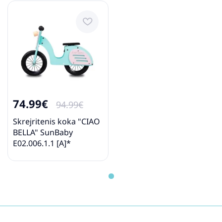
74.99€
94.99€
Skrejritenis koka "CIAO
BELLA" SunBaby
E02.006.1.1 [A]*