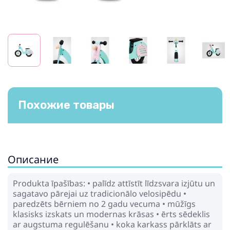
Похожие товары
Описание
Produkta īpašības: • palīdz attīstīt līdzsvara izjūtu un
sagatavo pārejai uz tradicionālo velosipēdu •
paredzēts bērniem no 2 gadu vecuma • mūžīgs
klasisks izskats un modernas krāsas • ērts sēdeklis
ar augstuma regulēšanu • koka karkass pārklāts ar