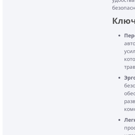
безопасн
Ключ
Пер
авт
уси
кот
тра
Эрг
без
обе
раз
ком
Лег
про