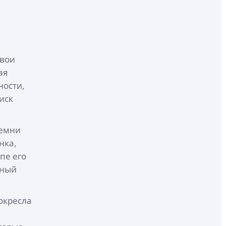
свои
ая
ности,
иск
ремни
нка,
пе его
ьный
окресла