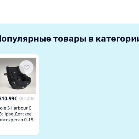
Популярные товары в категори
310.99€
362.49€
Joie I-Harbour E
Eclipse Детское
автокресло 0-18
кг