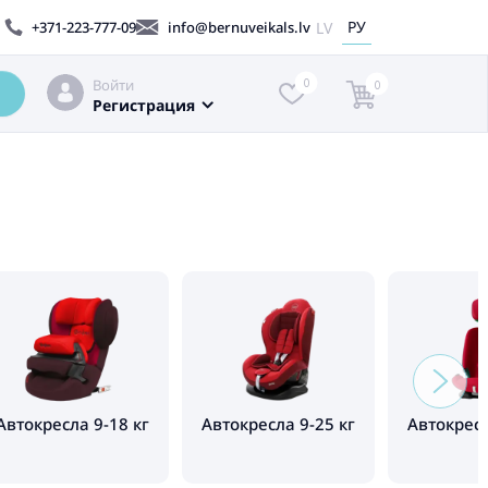
РУ
LV
+371-223-777-09
info@bernuveikals.lv
Войти
0
0
Регистрация
Автокресла 9-18 кг
Автокресла 9-25 кг
Автокресл