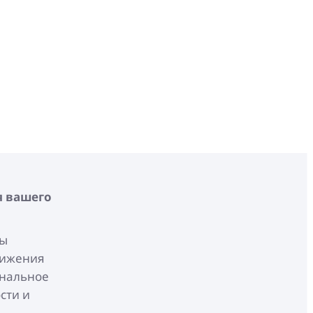
я вашего
бы
тижения
ональное
сти и