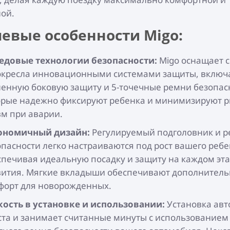
ой.
евые особенности Migo:
едовые технологии безопасности:
Migo оснащает 
окресла инновационными системами защиты, включ
ленную боковую защиту и 5-точечные ремни безопас
орые надежно фиксируют ребенка и минимизируют р
вм при аварии.
ономичный дизайн:
Регулируемый подголовник и 
опасности легко настраиваются под рост вашего ребе
спечивая идеальную посадку и защиту на каждом эта
вития. Мягкие вкладыши обеспечивают дополнител
форт для новорожденных.
кость в установке и использовании:
Установка авт
ста и занимает считанные минуты с использованием