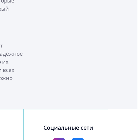
торые
рый
т
 надежное
 их
и всех
можно
Социальные сети