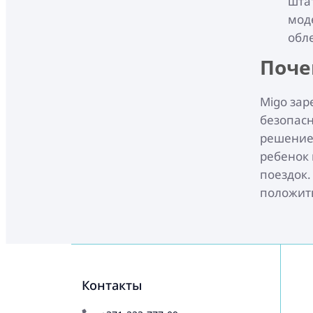
шта
мод
обл
Поче
Migo зар
безопасн
решение 
ребенок 
поездок.
положит
Контакты