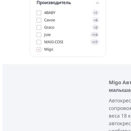
Производитель
4BABY
+1
Cavoe
+4
Graco
+2
Joie
+14
MAXI-COSI
+17
Migo
Migo
Авт
малыша
Автокрес
сопровож
веса 18 
автокрес
удобства