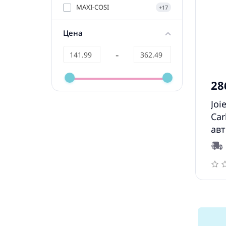
MAXI-COSI
+17
Цена
-
28
Joi
Car
авт