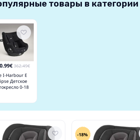
опулярные товары в категории
0.99€
362.49€
ie I-Harbour E
lipse Детское
токресло 0-18
-18%