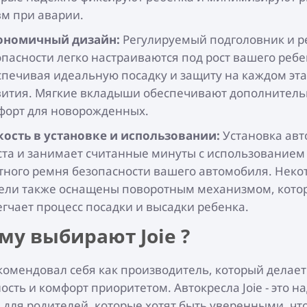
вм при аварии.
ономичный дизайн:
Регулируемый подголовник и 
опасности легко настраиваются под рост вашего ребе
спечивая идеальную посадку и защиту на каждом эта
вития. Мягкие вкладыши обеспечивают дополнител
форт для новорожденных.
кость в установке и использовании:
Установка авт
ста и занимает считанные минуты с использованием
тного ремня безопасности вашего автомобиля. Неко
ели также оснащены поворотным механизмом, кото
егчает процесс посадки и высадки ребенка.
му выбирают Joie ?
екомендовал себя как производитель, который делает
ость и комфорт приоритетом. Автокресла Joie - это 
для родителей, которые хотят быть уверенными, что