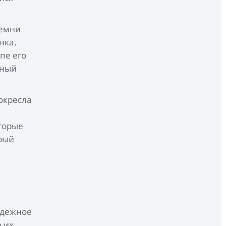
ремни
нка,
пе его
ьный
окресла
торые
рый
надежное
 их