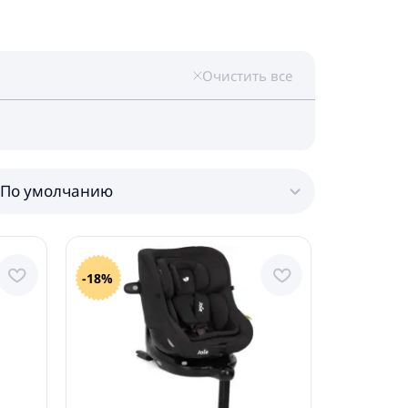
Очистить все
По умолчанию
-18%