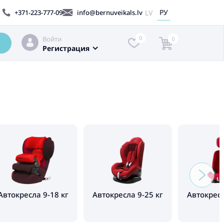
РУ
LV
+371-223-777-09
info@bernuveikals.lv
Войти
0
0
Регистрация
Автокресла 9-18 кг
Автокресла 9-25 кг
Автокресл