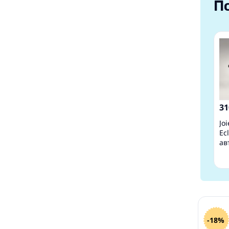
П
31
Jo
Ec
ав
кг
-18%