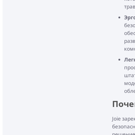
тра
Эрг
без
обе
раз
ком
Лег
про
шта
мод
обл
Поче
Joie зар
безопасн
решение 