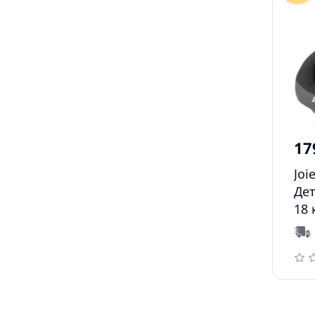
17
Joi
Дет
18 