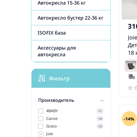
Автокресла 15-36 кг
Автокресло бустер 22-36 кг
31
ISOFIX база
Joi
Дет
Аксессуары для
18 
автокресла
Фильтр
Производитель
4BABY
+1
Cavoe
-14%
+4
Graco
+2
Joie