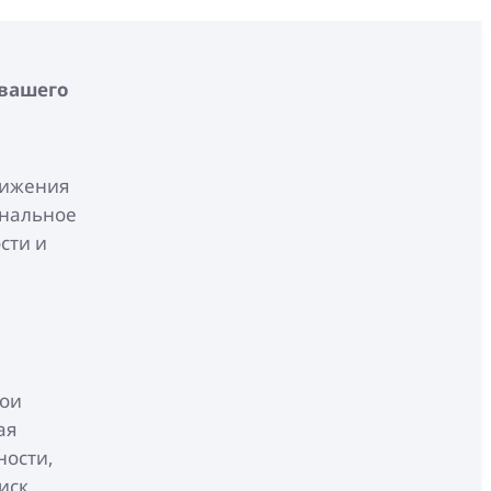
 вашего
ы
тижения
ональное
сти и
вои
ая
ности,
иск