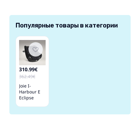
Популярные товары в категории
310.99€
362.49€
Joie I-
Harbour E
Eclipse
Детское
автокресло
0-18 кг