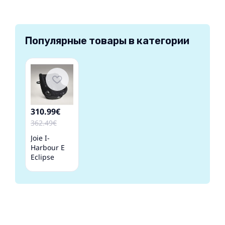
Популярные товары в категории
310.99€
362.49€
Joie I-
Harbour E
Eclipse
Детское
автокресло
0-18 кг