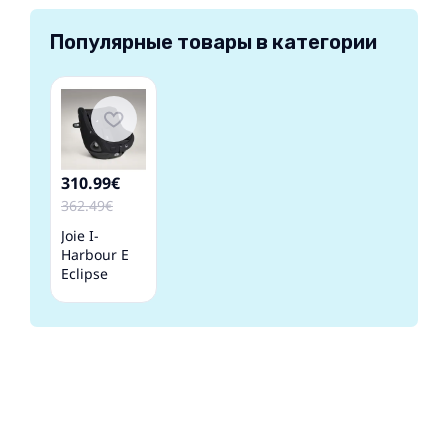
Популярные товары в категории
310.99€
362.49€
Joie I-
Harbour E
Eclipse
Детское
автокресло
0-18 кг