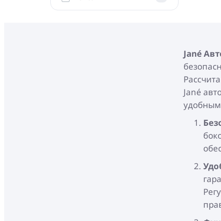
Jané
Авт
безопасн
Рассчита
Jané авт
удобным
Без
бок
обе
Удо
гар
Рег
пра