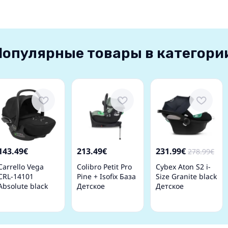
Популярные товары в категори
143.49€
213.49€
231.99€
278.99€
Carrello Vega
Colibro Petit Pro
Cybex Aton S2 i-
CRL-14101
Pine + Isofix База
Size Granite black
Absolute black
Детское
Детское
Детское
автокресло 0-13
автокресло 0-13
автокресло 0-13
кг
кг
кг