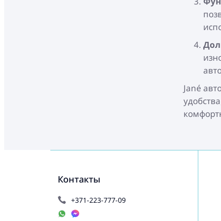
Фун
позв
исп
Дол
изн
авт
Jané авт
удобства
комфорт
Контакты
+371-223-777-09