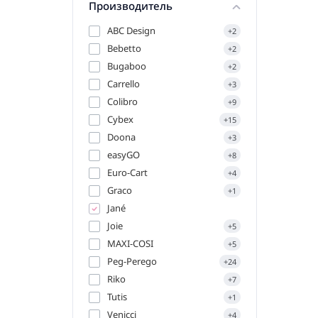
Производитель
ABC Design
+2
Bebetto
+2
Bugaboo
+2
Carrello
+3
Colibro
+9
Cybex
+15
Doona
+3
easyGO
+8
Euro-Cart
+4
Graco
+1
Jané
Joie
+5
MAXI-COSI
+5
Peg-Perego
+24
Riko
+7
Tutis
+1
Venicci
+4