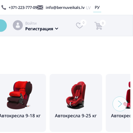
РУ
LV
+371-223-777-09
info@bernuveikals.lv
Войти
0
0
Регистрация
Автокресла 9-18 кг
Автокресла 9-25 кг
Автокресл