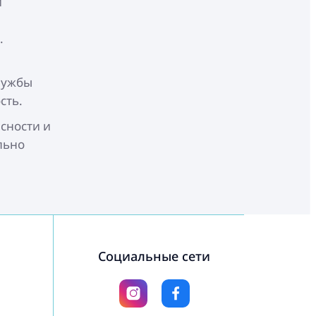
и
.
лужбы
сть.
асности и
льно
Социальные сети