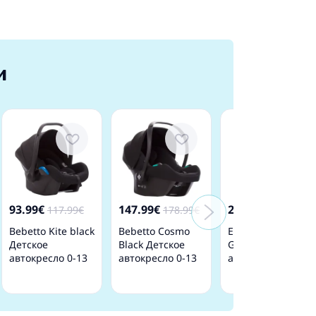
и
93.99€
147.99€
269.49€
117.99€
178.99€
Bebetto Kite black
Bebetto Cosmo
EasyGo Buz Pro
Детское
Black Детское
Greener Детское
автокресло 0-13
автокресло 0-13
автокресло 0-13
кг
кг
кг