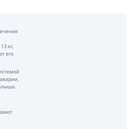
печения
13 кг,
ют его
системой
 аварии,
алыша.
ивают