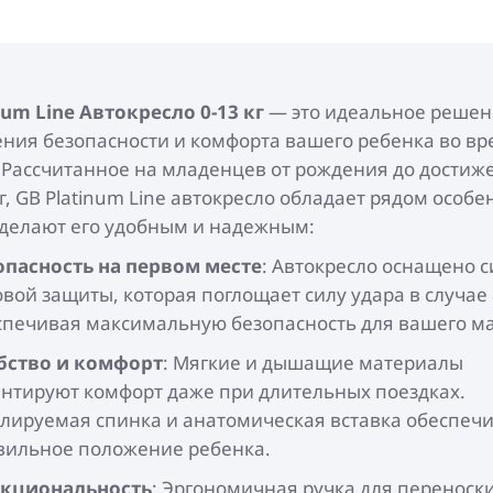
num Line
Автокресло 0-13 кг
— это идеальное решен
ния безопасности и комфорта вашего ребенка во вр
 Рассчитанное на младенцев от рождения до достиж
кг, GB Platinum Line автокресло обладает рядом особе
 делают его удобным и надежным:
опасность на первом месте
: Автокресло оснащено 
овой защиты, которая поглощает силу удара в случае
спечивая максимальную безопасность для вашего м
бство и комфорт
: Мягкие и дышащие материалы
антируют комфорт даже при длительных поездках.
улируемая спинка и анатомическая вставка обеспеч
вильное положение ребенка.
кциональность
: Эргономичная ручка для переноск