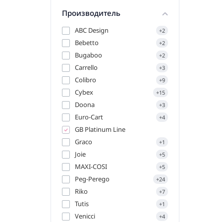
Производитель
ABC Design
+2
Bebetto
+2
Bugaboo
+2
Carrello
+3
Colibro
+9
Cybex
+15
Doona
+3
Euro-Cart
+4
GB Platinum Line
Graco
+1
Joie
+5
MAXI-COSI
+5
Peg-Perego
+24
Riko
+7
Tutis
+1
Venicci
+4