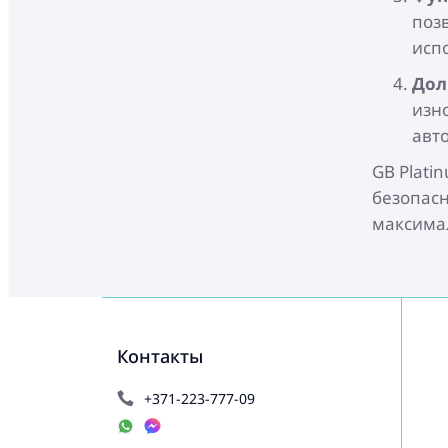
позв
исп
Дол
изн
авт
GB Plati
безопасн
максима
Контакты
+371-223-777-09