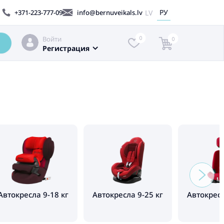
РУ
LV
+371-223-777-09
info@bernuveikals.lv
Войти
0
0
Регистрация
Автокресла 9-18 кг
Автокресла 9-25 кг
Автокресл