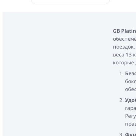
GB Plati
обеспече
поездок.
веса 13 
которые
Без
бок
обе
Удо
гар
Рег
пра
Фун