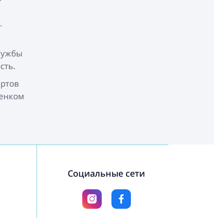
.
лужбы
сть.
артов
бенком
Социальные сети