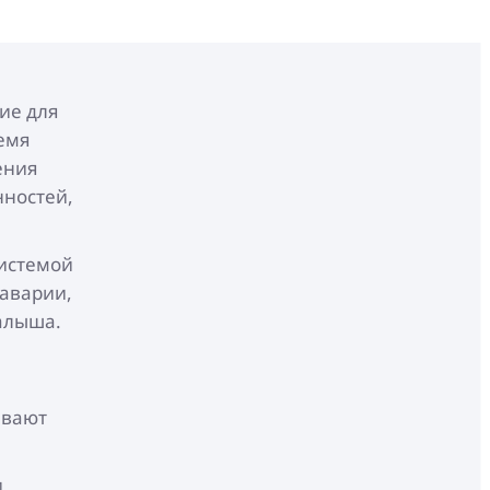
ие для
емя
ения
нностей,
системой
 аварии,
алыша.
ивают
и