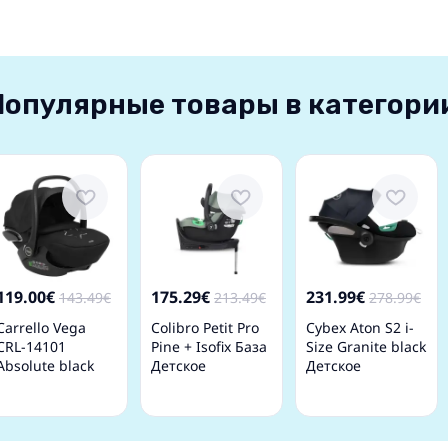
Популярные товары в категори
119.00€
175.29€
231.99€
143.49€
213.49€
278.99€
Carrello Vega
Colibro Petit Pro
Cybex Aton S2 i-
CRL-14101
Pine + Isofix База
Size Granite black
Absolute black
Детское
Детское
Детское
автокресло 0-13
автокресло 0-13
автокресло 0-13
кг
кг
кг