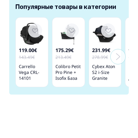
Популярные товары в категории
119.00€
175.29€
231.99€
93.
143.49€
213.49€
278.99€
117.
Carrello
Colibro Petit
Cybex Aton
Bebe
Vega CRL-
Pro Pine +
S2 i-Size
blac
14101
Isofix База
Granite
Дет
Absolute
Детское
black
авт
black
автокресло
Детское
0-13
Детское
0-13 кг
автокресло
автокресло
0-13 кг
0-13 кг