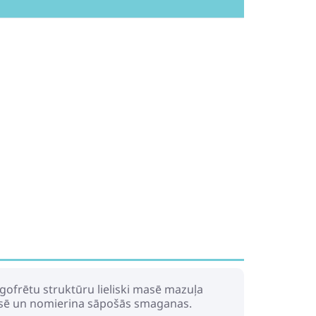
 gofrētu struktūru lieliski masē mazuļa
 masē un nomierina sāpošās smaganas.