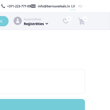
LV
РУ
+371-223-777-09
info@bernuveikals.lv
Autorizēties
0
0
ēt
Reģistrēties