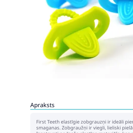
Apraksts
First Teeth elastīgie zobgrauzņi ir ideāli 
smaganas. Zobgraužņi ir viegli, lieliski p