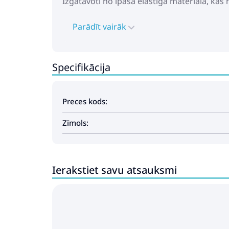
Izgatavoti no īpaša elastīga materiāla, ka
Parādīt vairāk
Specifikācija
Preces kods:
Zīmols:
Ierakstiet savu atsauksmi