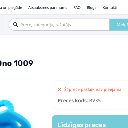
a un piegāde
Atsauksmes par mums
FAQ
Blogs
Kontakti
Mekl
yOno 1009
Šī prece pašlaik nav pieejama
Preces kods:
BV35
Līdzīgas preces