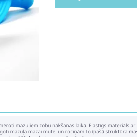
piemēroti mazuļiem zobu nākšanas laikā. Elastīgs materiāls ar
ielāgoti mazuļa mazai mutei un rociņām.To īpašā struktūra