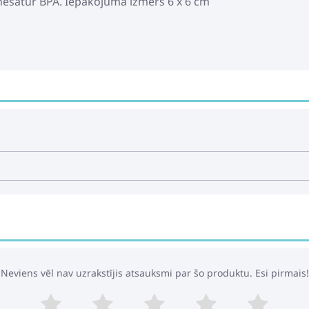
s nesatur BPA. Iepakojuma izmērs 6 x 6 cm
Neviens vēl nav uzrakstījis atsauksmi par šo produktu. Esi pirmais!