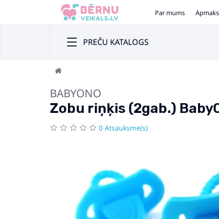
Par mums
Apmaks
PREČU KATALOGS
BABYONO
Zobu riņķis (2gab.) Bab
0 Atsauksme(s)