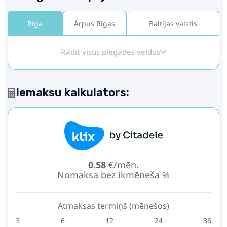
Rīga
Ārpus Rīgas
Baltijas valstis
Rādīt visus piegādes veidus
Iemaksu kalkulators:
0.58
€/mēn.
Nomaksa bez ikmēneša %
Atmaksas termiņš (mēnešos)
3
6
12
24
36