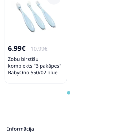
6.99€
10.99€
Zobu birstīšu
komplekts "3 pakāpes"
BabyOno 550/02 blue
Informācija