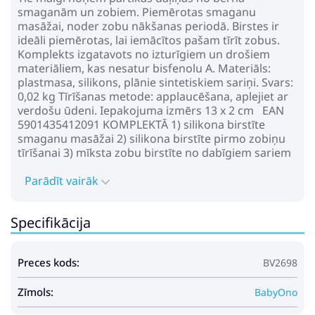
smaganām un zobiem. Piemērotas smaganu
masāžai, noder zobu nākšanas periodā. Birstes ir
ideāli piemērotas, lai iemācītos pašam tīrīt zobus.
Komplekts izgatavots no izturīgiem un drošiem
materiāliem, kas nesatur bisfenolu A. Materiāls:
plastmasa, silikons, plānie sintetiskiem sariņi. Svars:
0,02 kg Tīrīšanas metode: applaucēšana, aplejiet ar
verdošu ūdeni. Iepakojuma izmērs 13 x 2 cm EAN
5901435412091 KOMPLEKTĀ 1) silikona birstīte
smaganu masāžai 2) silikona birstīte pirmo zobiņu
tīrīšanai 3) mīksta zobu birstīte no dabīgiem sariem
Parādīt vairāk
Specifikācija
Preces kods:
BV2698
Zīmols:
BabyOno