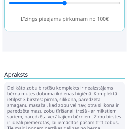
Līzings pieejams pirkumam no 100€
Apraksts
Delikāto zobu birstīšu komplekts ir neaizstājams
bērna mutes dobuma ikdienas higiēnā. Komplektā
ietilpst 3 birstes: pirmā, silikona, paredzēta
smaganu masāžai, kad zobu vēl nav; otrā silikona ir
paredzēta mazu zobu tīrīšanai; trešā - ar mīkstiem
sariem, paredzēta vecākajiem bērniem. Zobu birstes
ir ideāli piemērotas, lai iemācītos pašam tīrīt zobus.
Tie maigi noņem pārtikas daļiņas no bērna