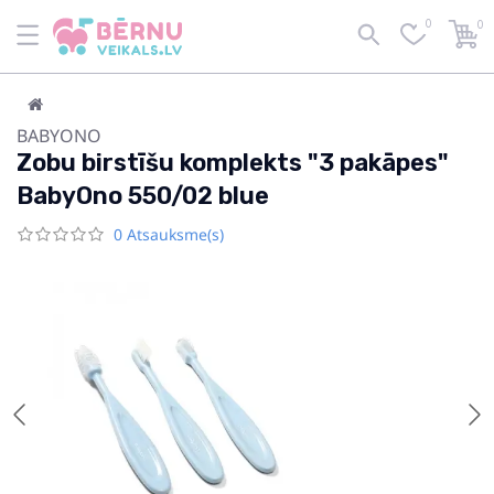
0
0
BABYONO
Zobu birstīšu komplekts "3 pakāpes"
BabyOno 550/02 blue
0 Atsauksme(s)