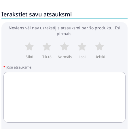
Ierakstiet savu atsauksmi
Neviens vēl nav uzrakstījis atsauksmi par šo produktu. Esi
pirmais!
Slikti
Tik-tā
Normāls
Labi
Lieliski
Jūsu atsauksme: