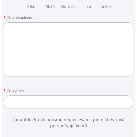
Slikti
Tik-tā
Normāls
Labi
Lieliski
Jūsu atsauksme:
Jūsu vārds
Lai publicētu atsauksmi, nepieciešams pieteikties savā
personīgajā kontā