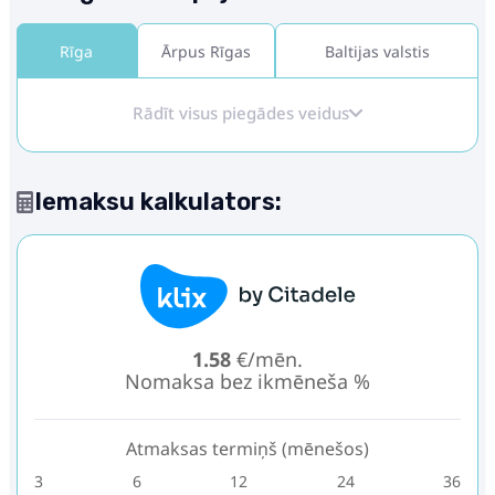
Rīga
Ārpus Rīgas
Baltijas valstis
Rādīt visus piegādes veidus
Iemaksu kalkulators:
1.58
€/mēn.
Nomaksa bez ikmēneša %
Atmaksas termiņš (mēnešos)
3
6
12
24
36