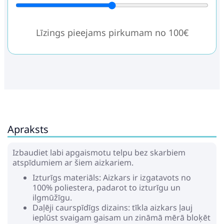
Līzings pieejams pirkumam no 100€
Apraksts
Izbaudiet labi apgaismotu telpu bez skarbiem
atspīdumiem ar šiem aizkariem.
Izturīgs materiāls: Aizkars ir izgatavots no
100% poliestera, padarot to izturīgu un
ilgmūžīgu.
Daļēji caurspīdīgs dizains: tīkla aizkars ļauj
ieplūst svaigam gaisam un zināmā mērā bloķēt