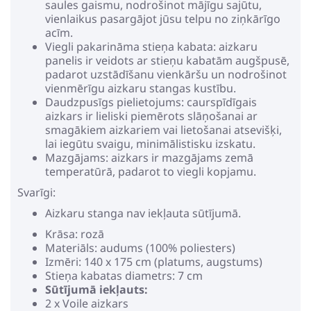
saules gaismu, nodrošinot mājīgu sajūtu,
vienlaikus pasargājot jūsu telpu no ziņkārīgo
acīm.
Viegli pakarināma stieņa kabata: aizkaru
panelis ir veidots ar stieņu kabatām augšpusē,
padarot uzstādīšanu vienkāršu un nodrošinot
vienmērīgu aizkaru stangas kustību.
Daudzpusīgs pielietojums: caurspīdīgais
aizkars ir lieliski piemērots slāņošanai ar
smagākiem aizkariem vai lietošanai atsevišķi,
lai iegūtu svaigu, minimālistisku izskatu.
Mazgājams: aizkars ir mazgājams zemā
temperatūrā, padarot to viegli kopjamu.
Svarīgi:
Aizkaru stanga nav iekļauta sūtījumā.
Krāsa: rozā
Materiāls: audums (100% poliesters)
Izmēri: 140 x 175 cm (platums, augstums)
Stieņa kabatas diametrs: 7 cm
Sūtījumā iekļauts:
2 x Voile aizkars