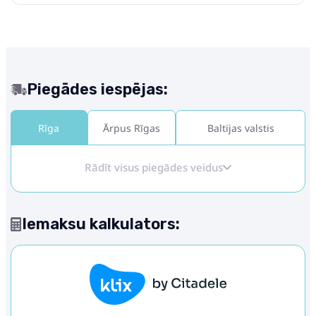
Piegādes iespējas:
Rīga
Ārpus Rīgas
Baltijas valstis
Rādīt visus piegādes veidus
Iemaksu kalkulators: