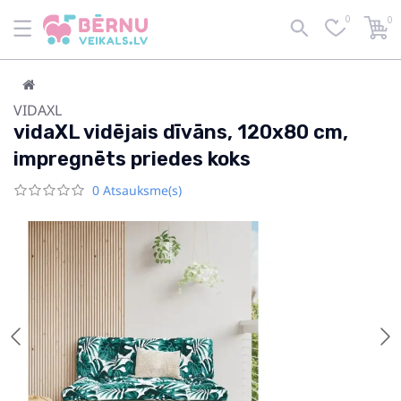
0
0
VIDAXL
vidaXL vidējais dīvāns, 120x80 cm,
impregnēts priedes koks
0 Atsauksme(s)