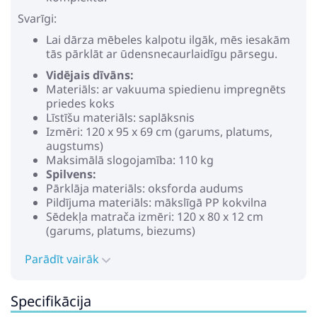
Svarīgi:
Lai dārza mēbeles kalpotu ilgāk, mēs iesakām
tās pārklāt ar ūdensnecaurlaidīgu pārsegu.
Vidējais dīvāns:
Materiāls: ar vakuuma spiedienu impregnēts
priedes koks
Līstīšu materiāls: saplāksnis
Izmēri: 120 x 95 x 69 cm (garums, platums,
augstums)
Maksimālā slogojamība: 110 kg
Spilvens:
Pārklāja materiāls: oksforda audums
Pildījuma materiāls: mākslīgā PP kokvilna
Sēdekļa matrača izmēri: 120 x 80 x 12 cm
(garums, platums, biezums)
Atzveltnes spilvena izmēri: 120 x 40 x 12 cm
Parādīt vairāk
(garums, platums, biezums)
Lapu apdruka
Nepieciešama salikšana: jā
Specifikācija
Sūtījumā iekļauts:
1 x vidējais dīvāns