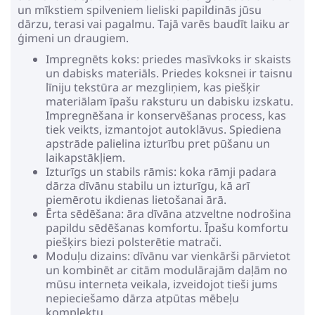
un mīkstiem spilveniem lieliski papildinās jūsu
dārzu, terasi vai pagalmu. Tajā varēs baudīt laiku ar
ģimeni un draugiem.
Impregnēts koks: priedes masīvkoks ir skaists
un dabisks materiāls. Priedes koksnei ir taisnu
līniju tekstūra ar mezgliņiem, kas piešķir
materiālam īpašu raksturu un dabisku izskatu.
Impregnēšana ir konservēšanas process, kas
tiek veikts, izmantojot autoklāvus. Spiediena
apstrāde palielina izturību pret pūšanu un
laikapstākļiem.
Izturīgs un stabils rāmis: koka rāmji padara
dārza dīvānu stabilu un izturīgu, kā arī
piemērotu ikdienas lietošanai ārā.
Ērta sēdēšana: āra dīvāna atzveltne nodrošina
papildu sēdēšanas komfortu. Īpašu komfortu
piešķirs biezi polsterētie matrači.
Moduļu dizains: dīvānu var vienkārši pārvietot
un kombinēt ar citām modulārajām daļām no
mūsu interneta veikala, izveidojot tieši jums
nepieciešamo dārza atpūtas mēbeļu
komplektu.