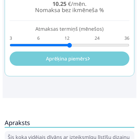
10.25
€/mēn.
Nomaksa bez ikmēneša %
Atmaksas termiņš (mēnešos)
3
6
12
24
36
Aprēķina piemērs
Apraksts
Šis koka vidējais dīvāns ar izteiksmīgu līstīšu dizainu