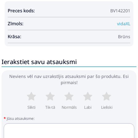
1 x sēdekļa spilvens
Preces kods:
BV142201
1 x atzveltnes spilvens
Maksimums 110 kg uz vienu sēdvietu.
Zīmols:
vidaXL
Krāsa:
Brūns
Ierakstiet savu atsauksmi
Neviens vēl nav uzrakstījis atsauksmi par šo produktu. Esi
pirmais!
Slikti
Tik-tā
Normāls
Labi
Lieliski
Jūsu atsauksme: