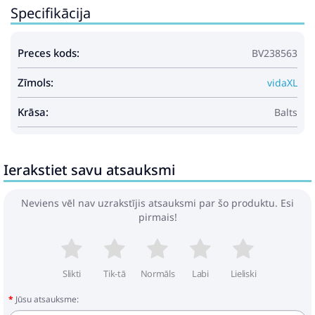
Specifikācija
Preces kods:
BV238563
Zīmols:
vidaXL
Krāsa:
Balts
Ierakstiet savu atsauksmi
Neviens vēl nav uzrakstījis atsauksmi par šo produktu. Esi
pirmais!
Slikti
Tik-tā
Normāls
Labi
Lieliski
Jūsu atsauksme: