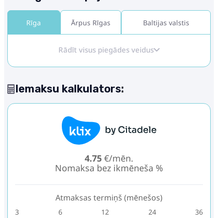
Rīga
Ārpus Rīgas
Baltijas valstis
Rādīt visus piegādes veidus
Iemaksu kalkulators:
4.75
€/mēn.
Nomaksa bez ikmēneša %
Atmaksas termiņš (mēnešos)
3
6
12
24
36