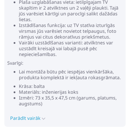
Plaša uzglabāšanas vieta: ietilpīgajam TV
skapītim ir 2 atvilktnes un 2 vaļēji plaukti. Tajā
jūs varēsiet kārtīgi un parocīgi salikt dažādas
lietas.
Izstādīšanas funkcija: uz TV statīva izturīgās
virsmas jūs varēsiet novietot telpaugus, foto
rāmjus vai citus dekoratīvus priekšmetus.
Vairāki uzstādīšanas varianti: atvilktnes var
uzstādīt kreisajā vai labajā pusē pēc
nepieciešamības.
Svarīgi:
Lai montāža būtu pēc iespējas vienkāršāka,
produkta komplektā ir iekļauta rokasgrāmata.
Krāsa: balta
Materiāls: inženierijas koks
Izmēri: 73 x 35,5 x 47,5 cm (garums, platums,
augstums)
Parādīt vairāk