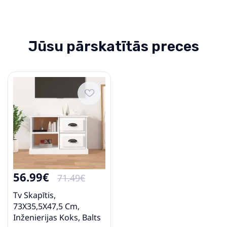
Jūsu pārskatītās preces
56.99€
71.49€
Tv Skapītis,
73X35,5X47,5 Cm,
Inženierijas Koks, Balts