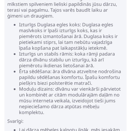
mīkstiem spilveniem lieliski papildinās jūsu dārzu,
terasi vai pagalmu. Tajos varēs baudīt laiku ar
ģimeni un draugiem.
Izturīgs Duglasa egles koks: Duglasa egles
masīvkoks ir īpaši izturīgs koks, kas ir
piemērots izmantošanai ārā. Duglasa koks ir
pietiekami stiprs, lai tam nebūtu vajadzīga
īpaša kopšana pat laikapstākļu ietekmē.
Izturīgs un stabils rāmis: koka rāmji padara
dārza dīvānu stabilu un izturīgu, kā arī
piemērotu ikdienas lietošanai ārā.
Ērta sēdēšana: āra dīvāna atzveltne nodrošina
papildu sēdēšanas komfortu. Īpašu komfortu
piešķirs biezi polsterētie matrači.
Moduļu dizains: dīvānu var vienkārši pārvietot
un kombinēt ar citām modulārajām daļām no
mūsu interneta veikala, izveidojot tieši jums
nepieciešamo dārza atpūtas mēbeļu
komplektu.
Svarīgi:
Lai dārza mēbeles kalpotu ilgāk, mēs iesakām