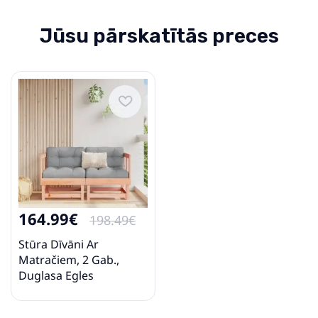
Jūsu pārskatītās preces
164.99€
198.49€
Stūra Dīvāni Ar
Matračiem, 2 Gab.,
Duglasa Egles
Masīvkoks Vidaxl