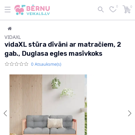
0
0
VIDAXL
vidaXL stūra dīvāni ar matračiem, 2
gab., Duglasa egles masīvkoks
0 Atsauksme(s)