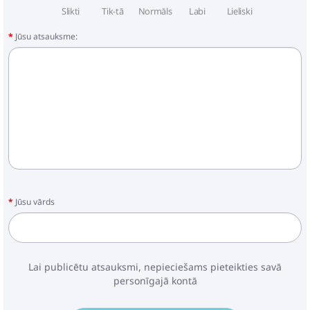
Slikti
Tik-tā
Normāls
Labi
Lieliski
Jūsu atsauksme:
Jūsu vārds
Lai publicētu atsauksmi, nepieciešams pieteikties savā
personīgajā kontā