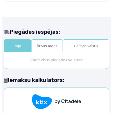
Piegādes iespējas:
Rīga
Ārpus Rīgas
Baltijas valstis
Rādīt visus piegādes veidus
Iemaksu kalkulators: