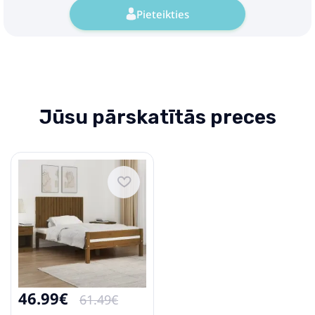
Pieteikties
Jūsu pārskatītās preces
46.99€
61.49€