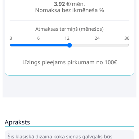
3.92
€/mēn.
Nomaksa bez ikmēneša %
Atmaksas termiņš (mēnešos)
3
6
12
24
36
Līzings pieejams pirkumam no 100€
Apraksts
Šis klasiskā dizaina koka sienas galvgalis būs