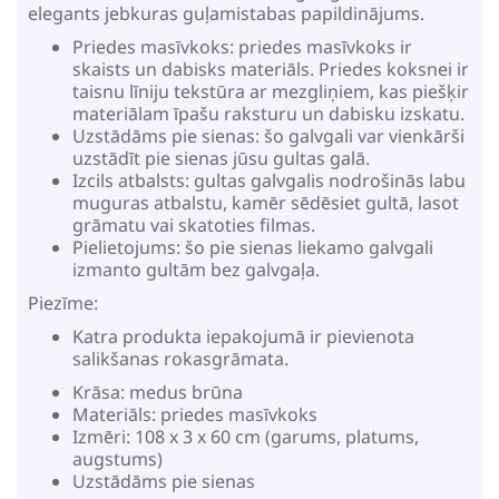
elegants jebkuras guļamistabas papildinājums.
Priedes masīvkoks: priedes masīvkoks ir
skaists un dabisks materiāls. Priedes koksnei ir
taisnu līniju tekstūra ar mezgliņiem, kas piešķir
materiālam īpašu raksturu un dabisku izskatu.
Uzstādāms pie sienas: šo galvgali var vienkārši
uzstādīt pie sienas jūsu gultas galā.
Izcils atbalsts: gultas galvgalis nodrošinās labu
muguras atbalstu, kamēr sēdēsiet gultā, lasot
grāmatu vai skatoties filmas.
Pielietojums: šo pie sienas liekamo galvgali
izmanto gultām bez galvgaļa.
Piezīme:
Katra produkta iepakojumā ir pievienota
salikšanas rokasgrāmata.
Krāsa: medus brūna
Materiāls: priedes masīvkoks
Izmēri: 108 x 3 x 60 cm (garums, platums,
augstums)
Uzstādāms pie sienas