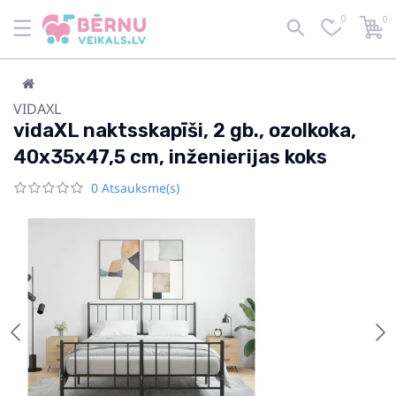
0
0
VIDAXL
vidaXL naktsskapīši, 2 gb., ozolkoka,
40x35x47,5 cm, inženierijas koks
0 Atsauksme(s)