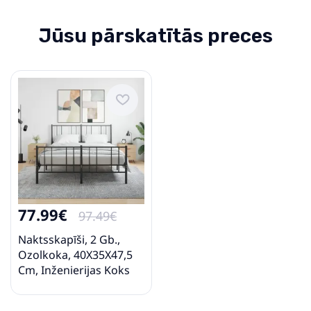
Jūsu pārskatītās preces
77.99€
97.49€
Naktsskapīši, 2 Gb.,
Ozolkoka, 40X35X47,5
Cm, Inženierijas Koks
Vidaxl