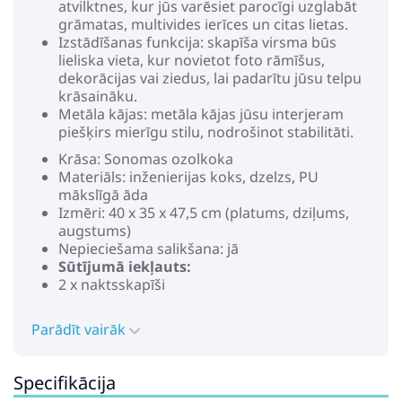
atvilktnes, kur jūs varēsiet parocīgi uzglabāt
grāmatas, multivides ierīces un citas lietas.
Izstādīšanas funkcija: skapīša virsma būs
lieliska vieta, kur novietot foto rāmīšus,
dekorācijas vai ziedus, lai padarītu jūsu telpu
krāsaināku.
Metāla kājas: metāla kājas jūsu interjeram
piešķirs mierīgu stilu, nodrošinot stabilitāti.
Krāsa: Sonomas ozolkoka
Materiāls: inženierijas koks, dzelzs, PU
mākslīgā āda
Izmēri: 40 x 35 x 47,5 cm (platums, dziļums,
augstums)
Nepieciešama salikšana: jā
Sūtījumā iekļauts:
2 x naktsskapīši
Parādīt vairāk
Specifikācija