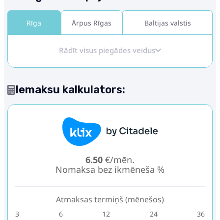
Rīga
Ārpus Rīgas
Baltijas valstis
Rādīt visus piegādes veidus
Iemaksu kalkulators:
6.50
€/mēn.
Nomaksa bez ikmēneša %
Atmaksas termiņš (mēnešos)
3
6
12
24
36