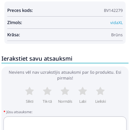
Preces kods:
BV142279
Zīmols:
vidaXL
Krāsa:
Brūns
Ierakstiet savu atsauksmi
Neviens vēl nav uzrakstījis atsauksmi par šo produktu. Esi
pirmais!
Slikti
Tik-tā
Normāls
Labi
Lieliski
Jūsu atsauksme: