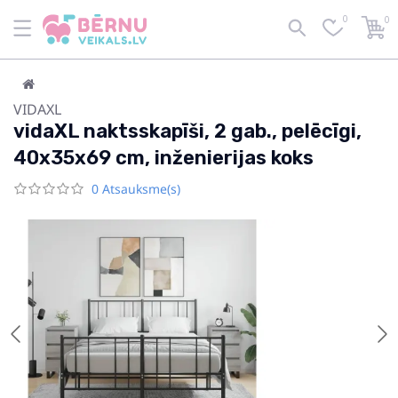
0
0
VIDAXL
vidaXL naktsskapīši, 2 gab., pelēcīgi,
40x35x69 cm, inženierijas koks
0 Atsauksme(s)