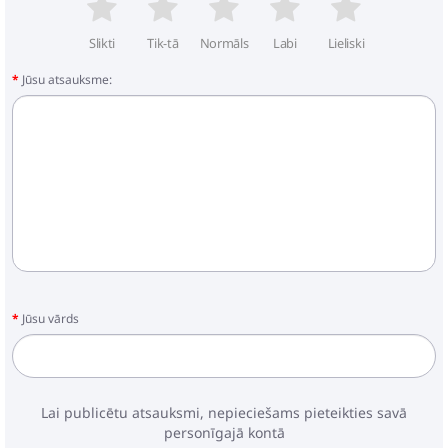
Slikti
Tik-tā
Normāls
Labi
Lieliski
Jūsu atsauksme:
Jūsu vārds
Lai publicētu atsauksmi, nepieciešams pieteikties savā
personīgajā kontā