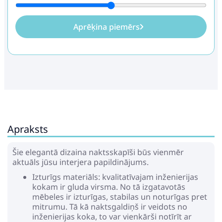
Aprēķina piemērs
Apraksts
Šie elegantā dizaina naktsskapīši būs vienmēr
aktuāls jūsu interjera papildinājums.
Izturīgs materiāls: kvalitatīvajam inženierijas
kokam ir gluda virsma. No tā izgatavotās
mēbeles ir izturīgas, stabilas un noturīgas pret
mitrumu. Tā kā naktsgaldiņš ir veidots no
inženierijas koka, to var vienkārši notīrīt ar