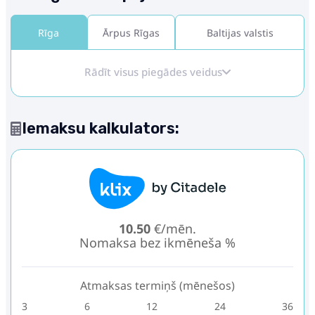
Rīga
Ārpus Rīgas
Baltijas valstis
Rādīt visus piegādes veidus
Iemaksu kalkulators:
10.50
€/mēn.
Nomaksa bez ikmēneša %
Atmaksas termiņš (mēnešos)
3
6
12
24
36