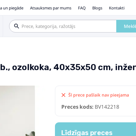
a un piegāde
Atsauksmes par mums
FAQ
Blogs
Kontakti
Mekl
b., ozolkoka, 40x35x50 cm, inžen
Šī prece pašlaik nav pieejama
Preces kods:
BV142218
Līdzīgas preces