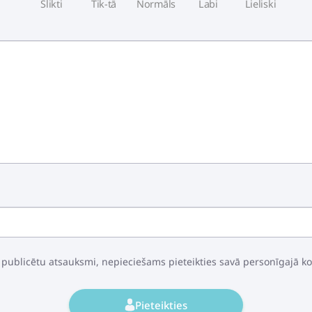
Slikti
Tik-tā
Normāls
Labi
Lieliski
 publicētu atsauksmi, nepieciešams pieteikties savā personīgajā k
Pieteikties