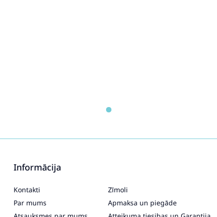
Informācija
Kontakti
Zīmoli
Par mums
Apmaksa un piegāde
Atsauksmes par mums
Atteikuma tiesibas un Garantija