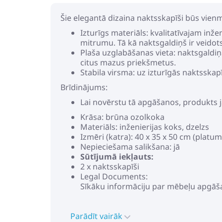
Šie elegantā dizaina naktsskapīši būs vienm
Izturīgs materiāls: kvalitatīvajam inž
mitrumu. Tā kā naktsgaldiņš ir veidots 
Plaša uzglabāšanas vieta: naktsgaldiņa
citus mazus priekšmetus.
Stabila virsma: uz izturīgās naktsska
Brīdinājums:
Lai novērstu tā apgāšanos, produkts j
Krāsa: brūna ozolkoka
Materiāls: inženierijas koks, dzelzs
Izmēri (katra): 40 x 35 x 50 cm (platu
Nepieciešama salikšana: jā
Sūtījumā iekļauts:
2 x naktsskapīši
Legal Documents:
Sīkāku informāciju par mēbeļu apgāš
Parādīt vairāk