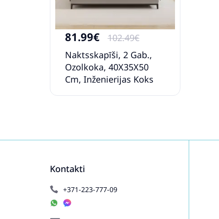
81.99€
102.49€
Naktsskapīši, 2 Gab.,
Ozolkoka, 40X35X50
Cm, Inženierijas Koks
Vidaxl
Kontakti
+371-223-777-09