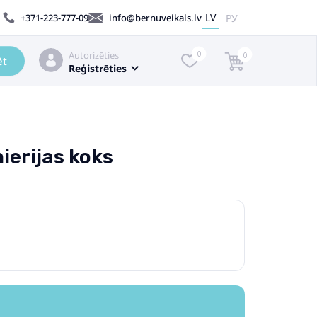
LV
РУ
+371-223-777-09
info@bernuveikals.lv
Autorizēties
0
0
ēt
Reģistrēties
ierijas koks