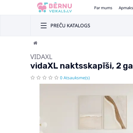
Par mums
Apmaks
PREČU KATALOGS
VIDAXL
vidaXL naktsskapīši, 2 ga
0 Atsauksme(s)