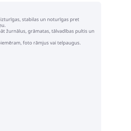
izturīgas, stabilas un noturīgas pret
ņu.
bāt žurnālus, grāmatas, tālvadības pultis un
 piemēram, foto rāmjus vai telpaugus.