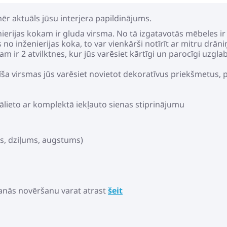
ēr aktuāls jūsu interjera papildinājums.
enierijas kokam ir gluda virsma. No tā izgatavotās mēbeles ir 
no inženierijas koka, to var vienkārši notīrīt ar mitru drāni
m ir 2 atvilktnes, kur jūs varēsiet kārtīgi un parocīgi uzgla
pīša virsmas jūs varēsiet novietot dekoratīvus priekšmetus,
ālieto ar komplektā iekļauto sienas stiprinājumu
ms, dziļums, augstums)
anās novēršanu varat atrast
šeit